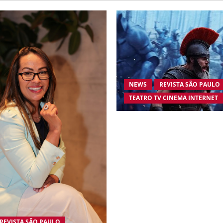
NEWS
REVISTA SÃO PAULO
TEATRO TV CINEMA INTERNET
“A Odisseia” se aproxima da
US$ 1 bilhão e disputa aten
estreia histórica de “Homem
REVISTA SÃO PAULO