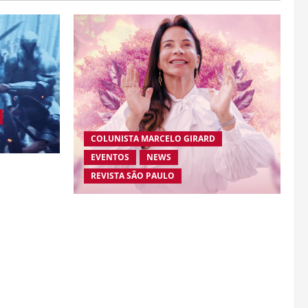
COLUNISTA MARCELO GIRARD
EVENTOS
NEWS
 marca de
REVISTA SÃO PAULO
ção com
-Aranha”
Brasileira radicada na Suíça lança
movimento internacional voltado ao
fortalecimento da identidade feminina