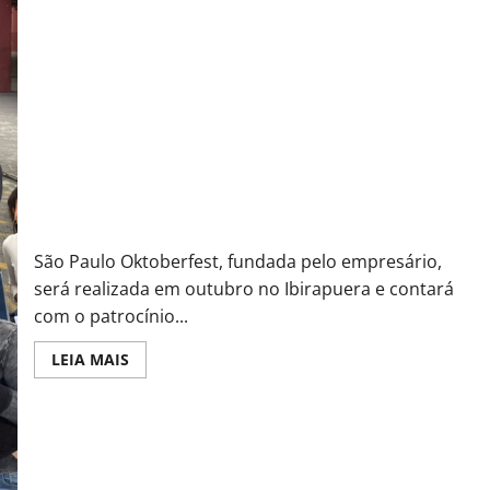
Walter Cavalheiro se reúne com Companhia Heineken para
apresentar espaço do festival alemão
São Paulo Oktoberfest, fundada pelo empresário,
será realizada em outubro no Ibirapuera e contará
com o patrocínio...
Read
LEIA MAIS
more
about
Walter
Cavalheiro
se
reúne
com
Companhia