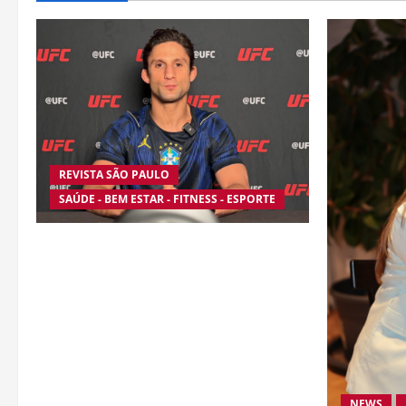
REVISTA SÃO PAULO
SAÚDE - BEM ESTAR - FITNESS - ESPORTE
Silêncio no Octógono: morte de Allan
“Puro Osso” interrompe trajetória de
destaque no MMA aos 34 anos
NEWS