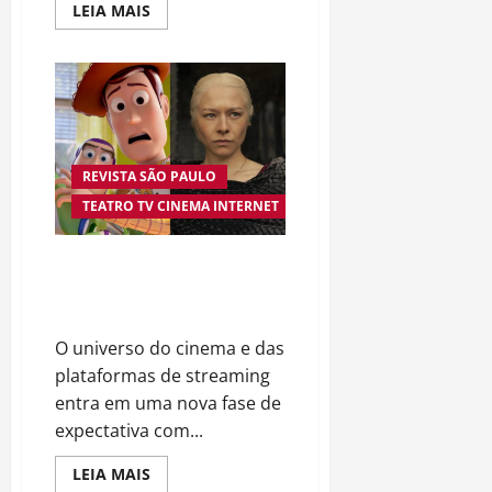
Read
LEIA MAIS
more
about
Sabrina
Sato
e
Nicolas
Prattes
revelam
sexo
do
REVISTA SÃO PAULO
bebê
e
TEATRO TV CINEMA INTERNET
celebram
nova
fase
da
Cinema e Streaming Aquecem o
família
Público com Grandes Estreias e
Retornos Aguardados
O universo do cinema e das
plataformas de streaming
entra em uma nova fase de
expectativa com...
Read
LEIA MAIS
more