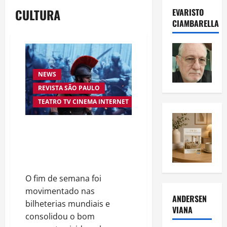
CULTURA
EVARISTO
CIAMBARELLA
NEWS
REVISTA SÃO PAULO
TEATRO TV CINEMA INTERNET
“A Odisseia” se aproxima da
marca de US$ 1 bilhão e disputa
atenção com estreia histórica
de “Homem-Aranha”
O fim de semana foi
movimentado nas
ANDERSEN
bilheterias mundiais e
VIANA
consolidou o bom