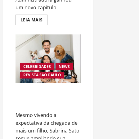
um novo capítulo....
Read
LEIA MAIS
more
about
Justiça
determina
perícia
em
disputa
entre
Fernanda
Lima
CELEBRIDADES
NEWS
e
empresa
REVISTA SÃO PAULO
de
gestão
patrimonial
Sabrina Sato aposta em reality
emocionante para incentivar a
adoção responsável de cães
Mesmo vivendo a
expectativa da chegada de
mais um filho, Sabrina Sato
segue ampliando sua