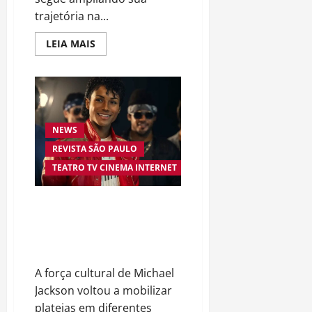
trajetória na...
Read
LEIA MAIS
more
about
Sabrina
Sato
aposta
em
reality
emocionante
para
NEWS
incentivar
REVISTA SÃO PAULO
a
adoção
TEATRO TV CINEMA INTERNET
responsável
de
cães
“Michael” faz história e
transforma trajetória do Rei do
Pop em fenômeno mundial nos
cinemas
A força cultural de Michael
Jackson voltou a mobilizar
plateias em diferentes