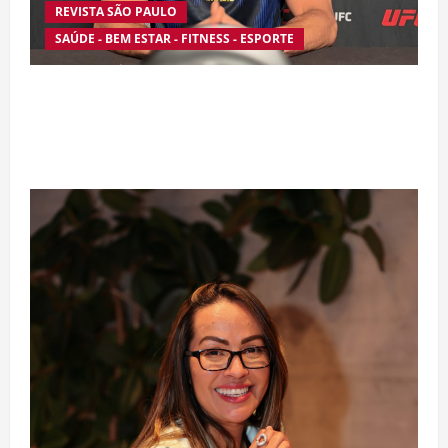
REVISTA SÃO PAULO
SAÚDE - BEM ESTAR - FITNESS - ESPORTE
Silêncio no Octógono: morte de Allan “Puro
Osso” interrompe trajetória de destaque no
MMA aos 34 anos