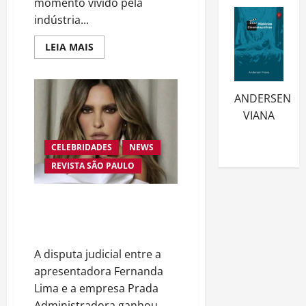
momento vivido pela
indústria...
Read
LEIA MAIS
more
about
“A
Odisseia”
se
ANDERSEN
aproxima
da
VIANA
marca
de
US$
CELEBRIDADES
NEWS
1
bilhão
REVISTA SÃO PAULO
e
disputa
atenção
com
Justiça determina perícia em
estreia
disputa entre Fernanda Lima e
histórica
de
empresa de gestão patrimonial
“Homem-
Aranha”
A disputa judicial entre a
apresentadora Fernanda
Lima e a empresa Prada
Administradora ganhou