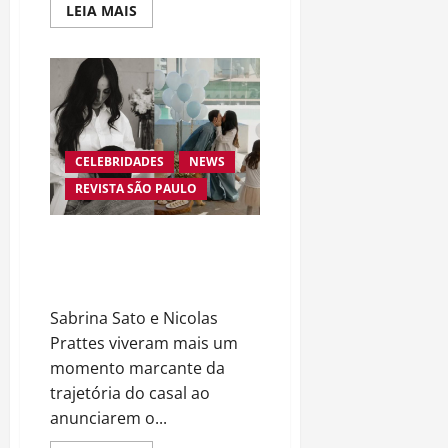
Read
LEIA MAIS
more
about
Diretor
de
“47
Ronins”
é
condenado
por
fraude
CELEBRIDADES
NEWS
milionária
envolvendo
REVISTA SÃO PAULO
série
da
Netflix
Sabrina Sato e Nicolas Prattes
revelam sexo do bebê e
celebram nova fase da família
Sabrina Sato e Nicolas
Prattes viveram mais um
momento marcante da
trajetória do casal ao
anunciarem o...