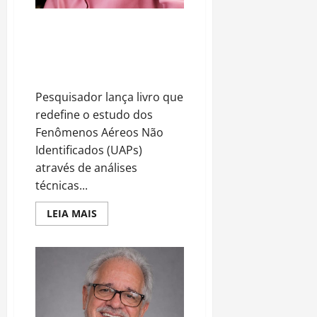
UFÓLOGO LAÍLSON SANTOS
APRESENTA EVIDÊNCIAS DE
INTELIGÊNCIA EXTRATERRESTRE
EM NOVA OBRA
Pesquisador lança livro que
redefine o estudo dos
Fenômenos Aéreos Não
Identificados (UAPs)
através de análises
técnicas...
Read
LEIA MAIS
more
about
UFÓLOGO
LAÍLSON
SANTOS
APRESENTA
EVIDÊNCIAS
DE
INTELIGÊNCIA
EXTRATERRESTRE