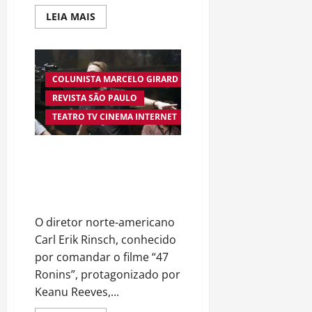
Read
LEIA MAIS
more
about
Muito
além
dos
resgates:
COLUNISTA MARCELO GIRARD
Paulo
Antônio
REVISTA SÃO PAULO
de
Azevedo
TEATRO TV CINEMA INTERNET
eterniza
a
coragem,
Diretor de “47 Ronins” é
a
humanidade
condenado por fraude
e
a
milionária envolvendo série da
missão
Netflix
dos
guarda-
vidas
O diretor norte-americano
na
Carl Erik Rinsch, conhecido
literatura
brasileira
por comandar o filme “47
Ronins”, protagonizado por
Keanu Reeves,...