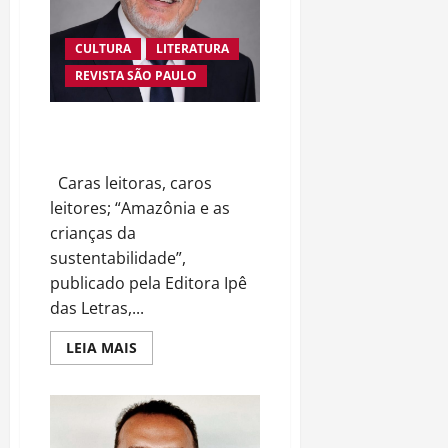
EM
NOVA
OBRA
CULTURA
LITERATURA
REVISTA SÃO PAULO
AMAZÔNIA E AS CRIANÇAS DA
SUSTENTABILIDADE
Caras leitoras, caros
leitores; “Amazônia e as
crianças da
sustentabilidade”,
publicado pela Editora Ipê
das Letras,...
Read
LEIA MAIS
more
about
AMAZÔNIA
E
AS
CRIANÇAS
DA