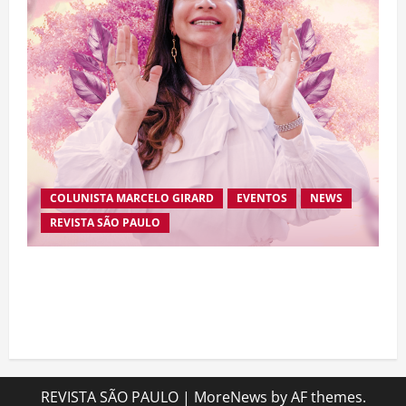
COLUNISTA MARCELO GIRARD
EVENTOS
NEWS
REVISTA SÃO PAULO
Brasileira radicada na Suíça lança movimento
internacional voltado ao fortalecimento da
identidade feminina
REVISTA SÃO PAULO
|
MoreNews
by AF themes.