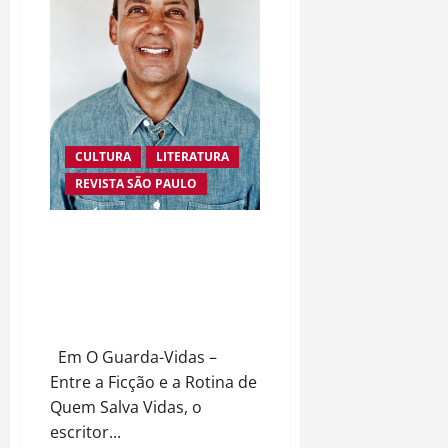
SUSTENTABILIDADE
CULTURA
LITERATURA
REVISTA SÃO PAULO
Muito além dos resgates: Paulo
Antônio de Azevedo eterniza a
coragem, a humanidade e a
missão dos guarda-vidas na
literatura brasileira
Em O Guarda-Vidas –
Entre a Ficção e a Rotina de
Quem Salva Vidas, o
escritor...