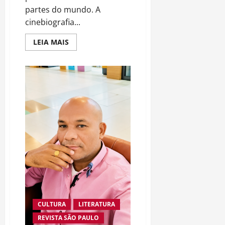
partes do mundo. A
cinebiografia...
Read
LEIA MAIS
more
about
“Michael”
faz
história
e
transforma
trajetória
do
Rei
do
Pop
em
fenômeno
mundial
nos
cinemas
CULTURA
LITERATURA
REVISTA SÃO PAULO