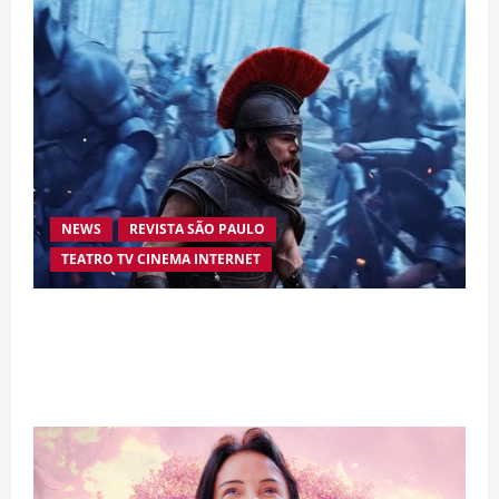
NEWS
REVISTA SÃO PAULO
TEATRO TV CINEMA INTERNET
“A Odisseia” se aproxima da marca de US$ 1
bilhão e disputa atenção com estreia histórica
de “Homem-Aranha”