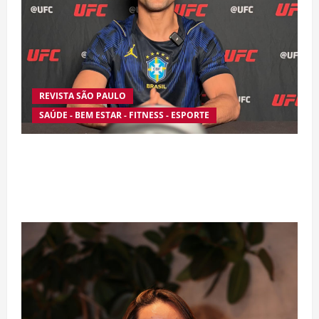
REVISTA SÃO PAULO
SAÚDE - BEM ESTAR - FITNESS - ESPORTE
Silêncio no Octógono: morte de Allan “Puro
Osso” interrompe trajetória de destaque no
MMA aos 34 anos