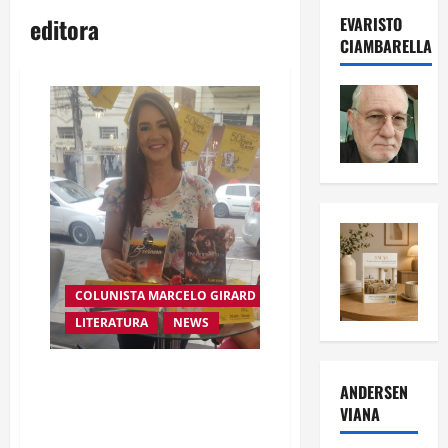
editora
EVARISTO
CIAMBARELLA
COLUNISTA MARCELO GIRARD
LITERATURA
NEWS
Lançamento dos livros
ANDERSEN
“Enlouqueceu?” e “Biviana”
VIANA
Livros escritos pela autora
Elaine Regina Dias Severo da