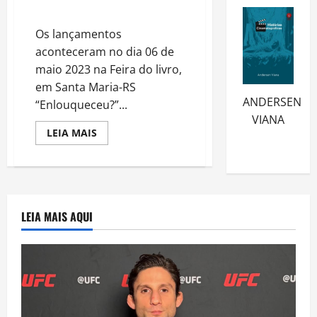
Rosa
Os lançamentos
aconteceram no dia 06 de
maio 2023 na Feira do livro,
em Santa Maria-RS
ANDERSEN
“Enlouqueceu?”...
VIANA
Read
LEIA MAIS
more
about
Lançamento
dos
livros
“Enlouqueceu?”
e
“Biviana”
LEIA MAIS AQUI
Livros
escritos
pela
autora
Elaine
Regina
Dias
Severo
da
Rosa