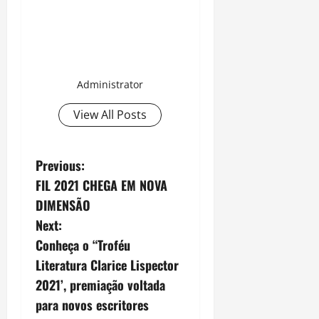
Administrator
View All Posts
P
Previous:
FIL 2021 CHEGA EM NOVA
o
DIMENSÃO
s
Next:
Conheça o “Troféu
t
Literatura Clarice Lispector
n
2021’, premiação voltada
para novos escritores
a