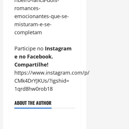
ribeiro-
lanca-dois-
romances-
emocionantes-que-se-
misturam-
e-se-
completam
⠀
Participe no
Instagram
e no Facebook.
Compartilhe!
https://www.instagram.com/p/
CMk4DrYJKUs/?igshid=
1qrd8hw0rob18
ABOUT THE AUTHOR