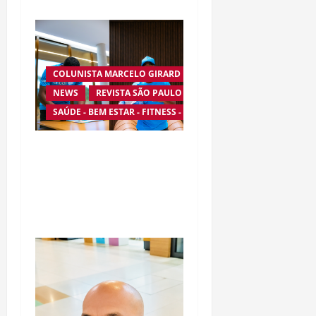
COLUNISTA MARCELO GIRARD
NEWS
REVISTA SÃO PAULO
SAÚDE - BEM ESTAR - FITNESS - ESPORTE
Endrick amplia atuação
fora dos gramados e
assume missão em defesa
da infância