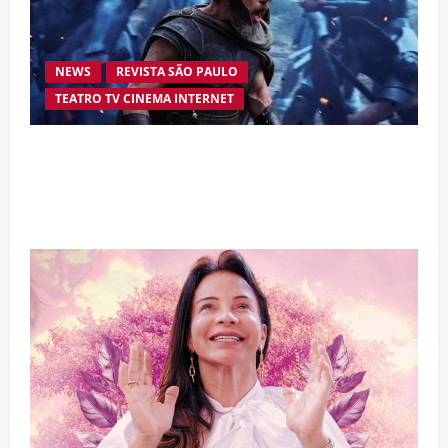
NEWS
REVISTA SÃO PAULO
TEATRO TV CINEMA INTERNET
“A Odisseia” se aproxima da marca de US$ 1
bilhão e disputa atenção com estreia histórica
de “Homem-Aranha”