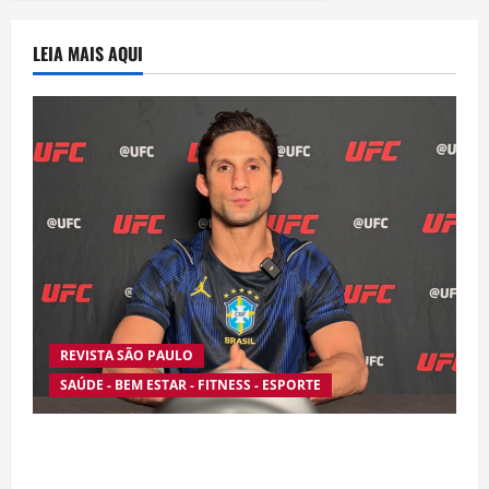
LEIA MAIS AQUI
REVISTA SÃO PAULO
SAÚDE - BEM ESTAR - FITNESS - ESPORTE
Silêncio no Octógono: morte de Allan “Puro
Osso” interrompe trajetória de destaque no