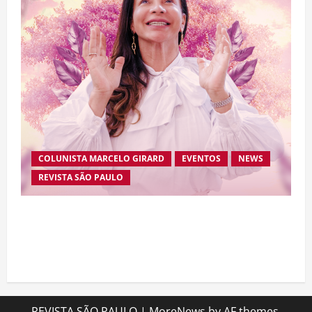
COLUNISTA MARCELO GIRARD
EVENTOS
NEWS
REVISTA SÃO PAULO
Brasileira radicada na Suíça lança movimento
internacional voltado ao fortalecimento da
identidade feminina
REVISTA SÃO PAULO
|
MoreNews
by AF themes.