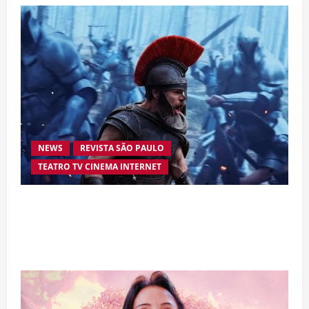
NEWS
REVISTA SÃO PAULO
TEATRO TV CINEMA INTERNET
“A Odisseia” se aproxima da marca de US$ 1
bilhão e disputa atenção com estreia histórica
de “Homem-Aranha”