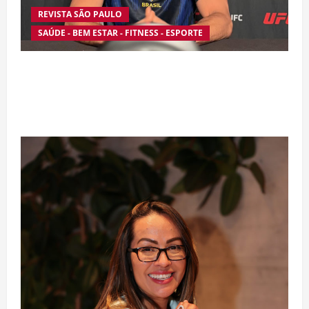
REVISTA SÃO PAULO
SAÚDE - BEM ESTAR - FITNESS - ESPORTE
Silêncio no Octógono: morte de Allan “Puro
Osso” interrompe trajetória de destaque no
MMA aos 34 anos