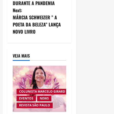
s
DURANTE A PANDEMIA
Next:
t
MÁRCIA SCHWEIZER ” A
n
POETA DA BELEZA” LANÇA
NOVO LIVRO
a
v
i
VEJA MAIS
g
a
t
COLUNISTA MARCELO GIRARD
i
EVENTOS
NEWS
REVISTA SÃO PAULO
o