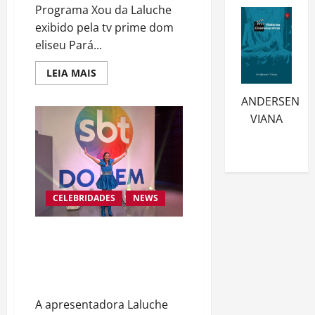
Programa Xou da Laluche
exibido pela tv prime dom
eliseu Pará...
Read
LEIA MAIS
more
about
ANDERSEN
Talentos,
Emoções
VIANA
e
Solidariedade:
Laluche
do
Programa
Xou
da
Laluche
CELEBRIDADES
NEWS
junta-
se
à
História
Prodígio Apresentadora Laluche
da
do SBT com apenas 11 anos se
Maior
Maratona
destaca pelo segundo ano
Televisiva
do
consecutivo no Teleton 2023
Brasil
e
A apresentadora Laluche
do