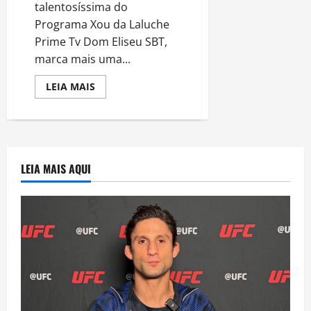
Mundo
talentosíssima do
–
Teleton
Programa Xou da Laluche
2023
Prime Tv Dom Eliseu SBT,
marca mais uma...
Read
LEIA MAIS
more
about
Prodígio
Apresentadora
Laluche
do
SBT
com
LEIA MAIS AQUI
apenas
11
anos
se
destaca
pelo
segundo
ano
consecutivo
no
Teleton
2023