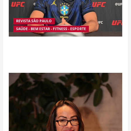
REVISTA SÃO PAULO
SAÚDE - BEM ESTAR - FITNESS - ESPORTE
Silêncio no Octógono: morte de Allan “Puro
Osso” interrompe trajetória de destaque no
MMA aos 34 anos