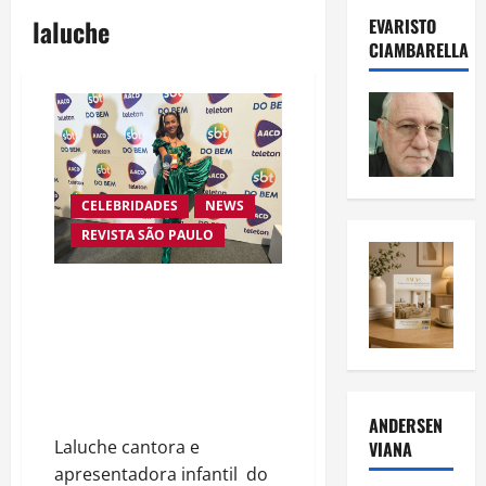
laluche
EVARISTO
CIAMBARELLA
CELEBRIDADES
NEWS
REVISTA SÃO PAULO
Talentos, Emoções e
Solidariedade: Laluche do
Programa Xou da Laluche junta-
se à História da Maior Maratona
Televisiva do Brasil e do Mundo
– Teleton 2023
ANDERSEN
Laluche cantora e
VIANA
apresentadora infantil do