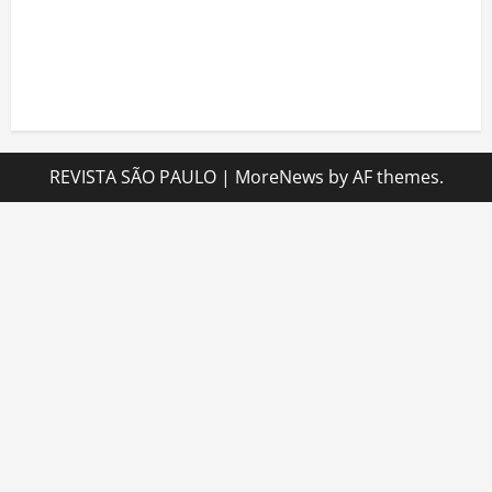
Brasileira radicada na Suíça lança movimento
internacional voltado ao fortalecimento da
identidade feminina
REVISTA SÃO PAULO
|
MoreNews
by AF themes.