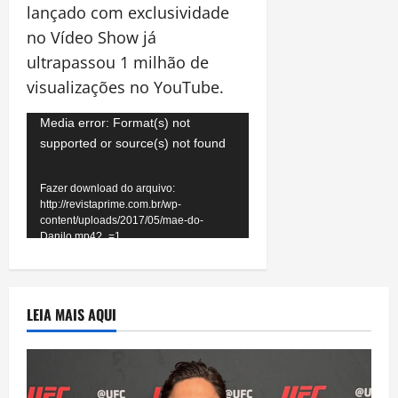
lançado com exclusividade
no Vídeo Show já
ultrapassou 1 milhão de
visualizações no YouTube.
Tocador
Media error: Format(s) not
supported or source(s) not found
de
vídeo
Fazer download do arquivo:
http://revistaprime.com.br/wp-
content/uploads/2017/05/mae-do-
Danilo.mp4?_=1
LEIA MAIS AQUI