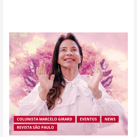
“A Odisseia” se aproxima da marca de US$ 1
bilhão e disputa atenção com estreia histórica
de “Homem-Aranha”
COLUNISTA MARCELO GIRARD
EVENTOS
NEWS
REVISTA SÃO PAULO