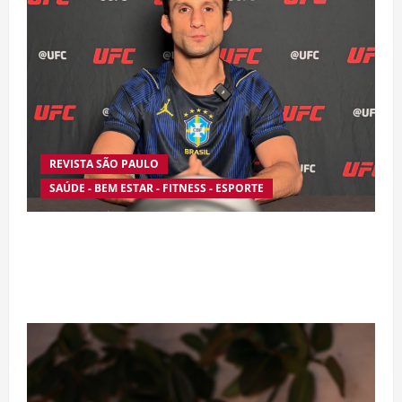
REVISTA SÃO PAULO
SAÚDE - BEM ESTAR - FITNESS - ESPORTE
Silêncio no Octógono: morte de Allan “Puro
Osso” interrompe trajetória de destaque no
MMA aos 34 anos