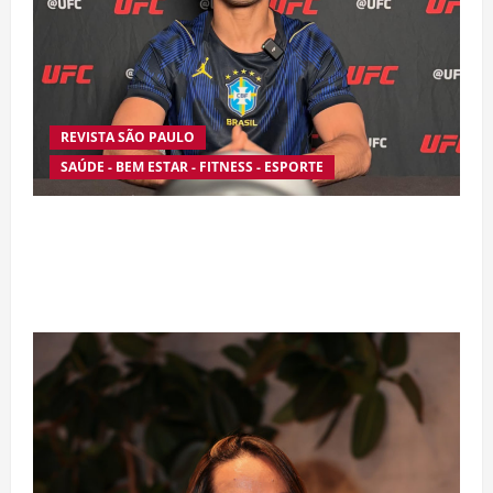
REVISTA SÃO PAULO
SAÚDE - BEM ESTAR - FITNESS - ESPORTE
Silêncio no Octógono: morte de Allan “Puro
Osso” interrompe trajetória de destaque no
MMA aos 34 anos