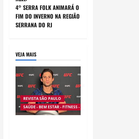
n
4° SERRA FOLK ANIMARÁ O
a
FIM DO INVERNO NA REGIÃO
v
SERRANA DO RJ
i
g
VEJA MAIS
a
t
i
REVISTA SÃO PAULO
o
SAÚDE - BEM ESTAR - FITNESS - ESPORTE
n
Silêncio no Octógono:
morte de Allan “Puro