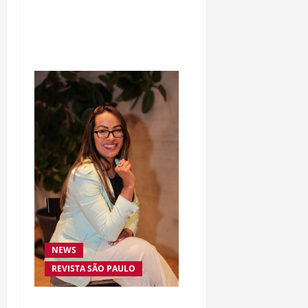
Osso” interrompe
trajetória de destaque no
MMA aos 34 anos
NEWS
REVISTA SÃO PAULO
Da excelência automotiva