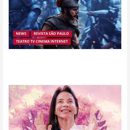
NEWS
REVISTA SÃO PAULO
TEATRO TV CINEMA INTERNET
“A Odisseia” se aproxima da marca de US$ 1
bilhão e disputa atenção com estreia histórica
de “Homem-Aranha”