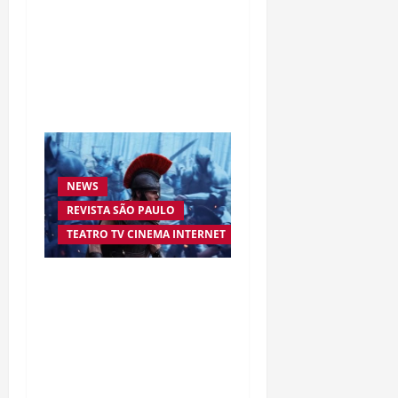
à inovação digital: a
trajetória internacional
da empresária Adriene
Silva
NEWS
REVISTA SÃO PAULO
TEATRO TV CINEMA INTERNET
“A Odisseia” se aproxima
da marca de US$ 1 bilhão
e disputa atenção com
estreia histórica de
“Homem-Aranha”