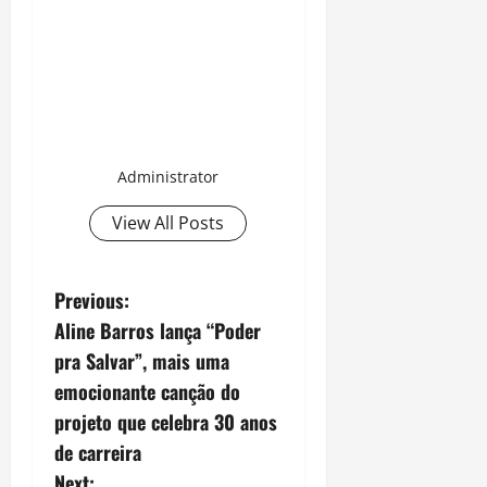
Administrator
View All Posts
P
Previous:
Aline Barros lança “Poder
o
pra Salvar”, mais uma
s
emocionante canção do
projeto que celebra 30 anos
t
de carreira
Next: