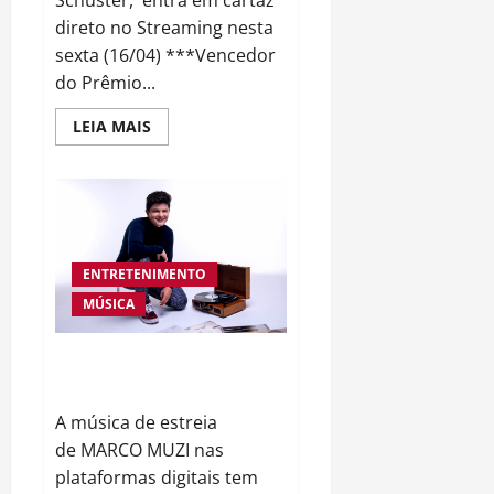
Schuster, entra em cartaz
direto no Streaming nesta
sexta (16/04) ***Vencedor
do Prêmio...
Read
LEIA MAIS
more
about
FILME
INÉDITO
QUE
TRAZ
COMOVENTE
E
ENGRAÇADA
ENTRETENIMENTO
MEDITAÇÃO
SOBRE
MÚSICA
A
MORTE
ESTREIA
NESTA
MARCO MUZI LANÇA CLÁSSICO
SEXTA
REPAGINADO
(16/04)
A música de estreia
de MARCO MUZI nas
plataformas digitais tem