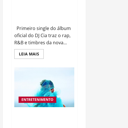
DJ Cia apresenta primeiro
single de seu álbum solo, com
Cynthia Luz e NP Vocal
Primeiro single do álbum
oficial do DJ Cia traz o rap,
R&B e timbres da nova...
Read
LEIA MAIS
more
about
DJ
Cia
apresenta
primeiro
single
de
seu
álbum
solo,
ENTRETENIMENTO
com
Cynthia
Luz
e
“Vl FESTIVAL INSTRUMENTAL
NP
JAZZ AGRÁRIO”: A MÚSICA
Vocal
INSTRUMENTAL DAS PERIFERIAS