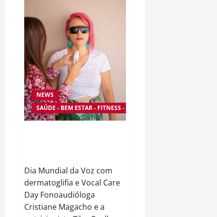
do
Ano
de
2020
no
mês
de
maio
NEWS
SAÚDE - BEM ESTAR - FITNESS - ESPORTE
DIA MUNDIAL DA VOZ COM
DERMATOGLIFIA E ‘VOCAL CARE
DAY
Dia Mundial da Voz com
dermatoglifia e Vocal Care
Day Fonoaudióloga
Cristiane Magacho e a