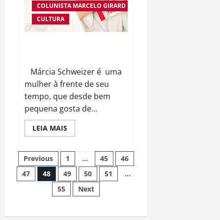
COLUNISTA MARCELO GIRARD
CULTURA
MÁRCIA SCHWEIZER ” A POETA
DA BELEZA” LANÇA NOVO LIVRO
Márcia Schweizer é uma
mulher à frente de seu
tempo, que desde bem
pequena gosta de...
Read
LEIA MAIS
more
about
MÁRCIA
Navegação
SCHWEIZER
Previous
1
…
45
46
”
A
47
48
49
50
51
…
por
POETA
DA
55
Next
BELEZA”
posts
LANÇA
NOVO
LIVRO