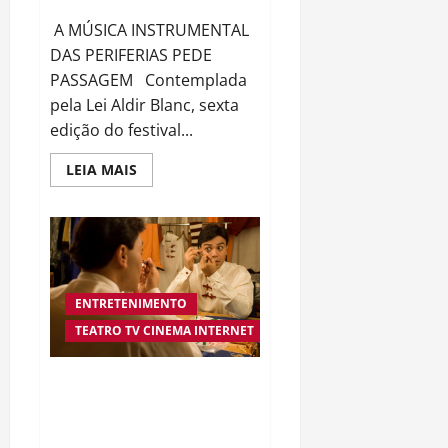
A MÚSICA INSTRUMENTAL
DAS PERIFERIAS PEDE
PASSAGEM Contemplada
pela Lei Aldir Blanc, sexta
edição do festival...
Read
LEIA MAIS
more
about
“Vl
FESTIVAL
INSTRUMENTAL
JAZZ
AGRÁRIO”:
A
MÚSICA
ENTRETENIMENTO
INSTRUMENTAL
DAS
TEATRO TV CINEMA INTERNET
PERIFERIAS
O REI PROMOVE
INTERATIVIDADE PELAS REDES
SOCIAIS : Dias 3 e 4 de abril