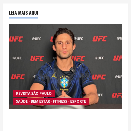
LEIA MAIS AQUI
REVISTA SÃO PAULO
SAÚDE - BEM ESTAR - FITNESS - ESPORTE
Silêncio no Octógono: morte de Allan “Puro
Osso” interrompe trajetória de destaque no