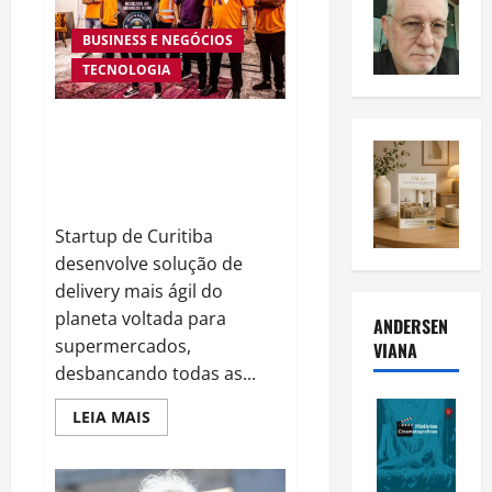
BUSINESS E NEGÓCIOS
TECNOLOGIA
STARTUP DE CURITIBA
DESENVOLVE SOLUÇÃO DE
DELIVERY MAIS ÁGIL DO
PLANETA
Startup de Curitiba
desenvolve solução de
delivery mais ágil do
planeta voltada para
ANDERSEN
supermercados,
VIANA
desbancando todas as...
Read
LEIA MAIS
more
about
STARTUP
DE