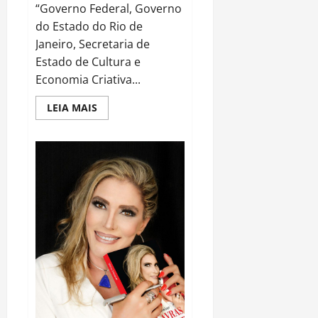
“Governo Federal, Governo
do Estado do Rio de
Janeiro, Secretaria de
Estado de Cultura e
Economia Criativa...
Read
LEIA MAIS
more
about
O
REI
PROMOVE
INTERATIVIDADE
PELAS
REDES
SOCIAIS
:
Dias
3
e
4
de
abril