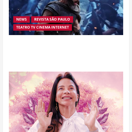
NEWS
REVISTA SÃO PAULO
TEATRO TV CINEMA INTERNET
“A Odisseia” se aproxima da marca de US$ 1
bilhão e disputa atenção com estreia histórica
de “Homem-Aranha”