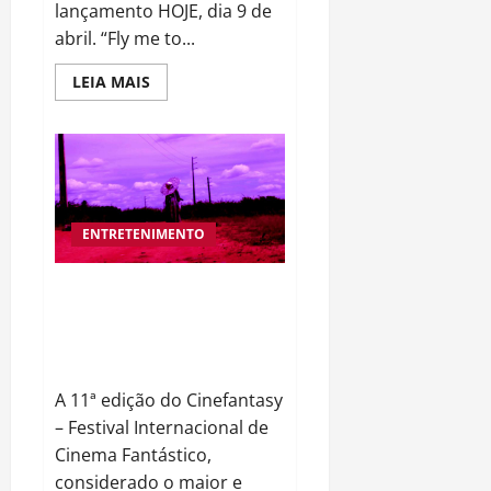
lançamento HOJE, dia 9 de
abril. “Fly me to...
Read
LEIA MAIS
more
about
MARCO
MUZI
LANÇA
CLÁSSICO
REPAGINADO
ENTRETENIMENTO
11º CINEFANTASY_MAIOR
FESTIVAL FANTÁSTICO DO
BRASIL ABRE SEXTA (16/09)|
150 FILMES DE 70 PAÍSES
A 11ª edição do Cinefantasy
– Festival Internacional de
Cinema Fantástico,
considerado o maior e