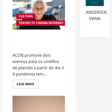
CURITIBA
DESENVOLVE
SOLUÇÃO
DE
ANDERSEN
DELIVERY
CULTURA
MAIS
VIANA
ÁGIL
TEATRO TV CINEMA INTERNET
DO
PLANETA
Mostras Cariocas e Mostra
Melhores Filmes do Ano de
2020 no mês de maio
ACCRJ promove dois
eventos para os cinéfilos
de plantão a partir do dia 3
A pandemia tem...
Read
LEIA MAIS
more
about
Mostras
Cariocas
e
Mostra
Melhores
Filmes