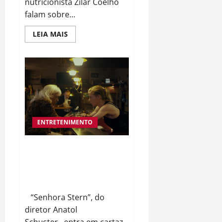
nutricionista Zilar Coelho
falam sobre...
Read
LEIA MAIS
more
about
DIA
MUNDIAL
DA
VOZ
COM
DERMATOGLIFIA
E
‘VOCAL
CARE
DAY
ENTRETENIMENTO
FILME INÉDITO QUE TRAZ
COMOVENTE E ENGRAÇADA
MEDITAÇÃO SOBRE A MORTE
ESTREIA NESTA SEXTA (16/04)
“Senhora Stern”, do
diretor Anatol