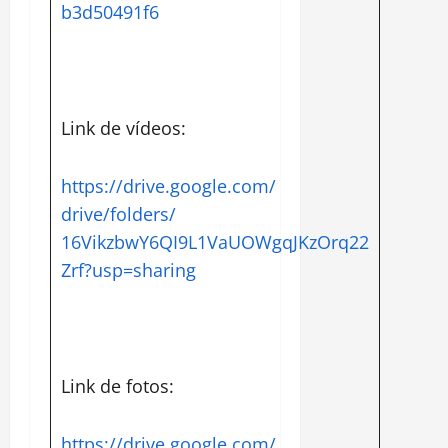
b3d50491f6
Link de vídeos:
https://drive.google.com/
drive/folders/
16VikzbwY6QI9L1VaUOWgqJKzOrq22
Zrf?usp=sharing
Link de fotos:
https://drive.google.com/