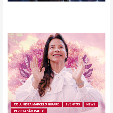
“A Odisseia” se aproxima da marca de US$ 1
bilhão e disputa atenção com estreia histórica
de “Homem-Aranha”
COLUNISTA MARCELO GIRARD
EVENTOS
NEWS
REVISTA SÃO PAULO