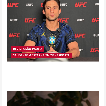
REVISTA SÃO PAULO
SAÚDE - BEM ESTAR - FITNESS - ESPORTE
Silêncio no Octógono: morte de Allan “Puro
Osso” interrompe trajetória de destaque no
MMA aos 34 anos