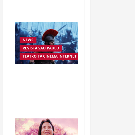
da empresária Adriene
Silva
NEWS
REVISTA SÃO PAULO
TEATRO TV CINEMA INTERNET
“A Odisseia” se aproxima
da marca de US$ 1 bilhão
e disputa atenção com
estreia histórica de
“Homem-Aranha”