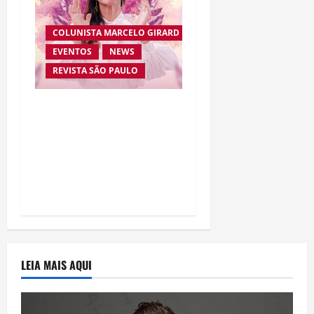
COLUNISTA MARCELO GIRARD
EVENTOS
NEWS
REVISTA SÃO PAULO
Brasileira radicada na
Suíça lança movimento
internacional voltado ao
fortalecimento da
identidade feminina
LEIA MAIS AQUI