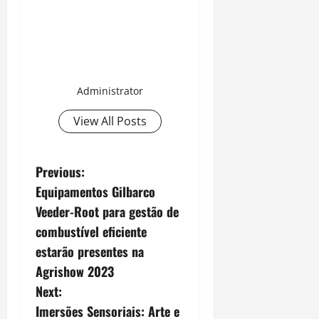
Administrator
View All Posts
P
Previous:
Equipamentos Gilbarco
o
Veeder-Root para gestão de
s
combustível eficiente
estarão presentes na
t
Agrishow 2023
n
Next:
Imersões Sensoriais: Arte e