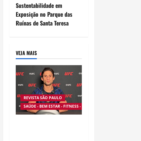
a
Sustentabilidade em
v
Exposição no Parque das
Ruínas de Santa Teresa
i
g
a
VEJA MAIS
t
i
o
REVISTA SÃO PAULO
n
SAÚDE - BEM ESTAR - FITNESS - ESPORTE
Silêncio no Octógono:
morte de Allan “Puro