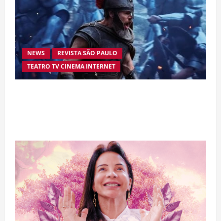
NEWS
REVISTA SÃO PAULO
TEATRO TV CINEMA INTERNET
“A Odisseia” se aproxima da marca de US$ 1
bilhão e disputa atenção com estreia histórica
de “Homem-Aranha”