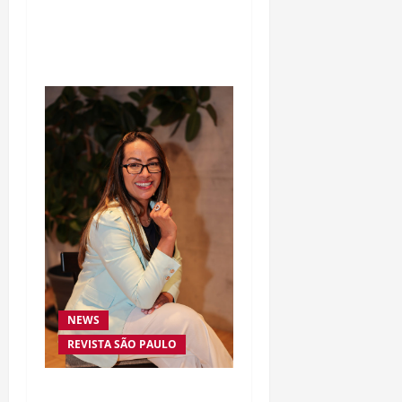
Osso” interrompe
trajetória de destaque no
MMA aos 34 anos
NEWS
REVISTA SÃO PAULO
Da excelência automotiva