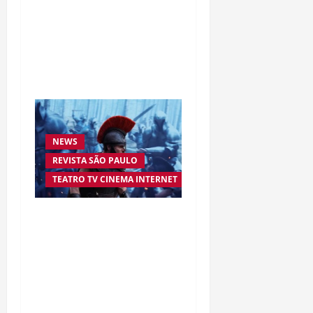
à inovação digital: a
trajetória internacional
da empresária Adriene
Silva
NEWS
REVISTA SÃO PAULO
TEATRO TV CINEMA INTERNET
“A Odisseia” se aproxima
da marca de US$ 1 bilhão
e disputa atenção com
estreia histórica de
“Homem-Aranha”