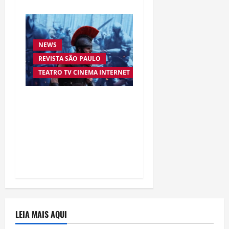
NEWS
REVISTA SÃO PAULO
TEATRO TV CINEMA INTERNET
“A Odisseia” se aproxima
da marca de US$ 1 bilhão
e disputa atenção com
estreia histórica de
“Homem-Aranha”
LEIA MAIS AQUI