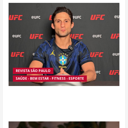
REVISTA SÃO PAULO
SAÚDE - BEM ESTAR - FITNESS - ESPORTE
Silêncio no Octógono: morte de Allan “Puro
Osso” interrompe trajetória de destaque no
MMA aos 34 anos