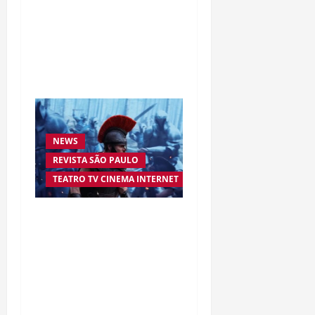
à inovação digital: a
trajetória internacional
da empresária Adriene
Silva
NEWS
REVISTA SÃO PAULO
TEATRO TV CINEMA INTERNET
“A Odisseia” se aproxima
da marca de US$ 1 bilhão
e disputa atenção com
estreia histórica de
“Homem-Aranha”