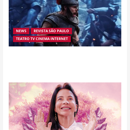
NEWS
REVISTA SÃO PAULO
TEATRO TV CINEMA INTERNET
“A Odisseia” se aproxima da marca de US$ 1
bilhão e disputa atenção com estreia histórica
de “Homem-Aranha”