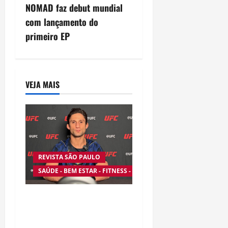
NOMAD faz debut mundial
t
com lançamento do
n
primeiro EP
a
v
VEJA MAIS
i
g
a
REVISTA SÃO PAULO
t
SAÚDE - BEM ESTAR - FITNESS - ESPORTE
i
Silêncio no Octógono:
o
morte de Allan “Puro
Osso” interrompe