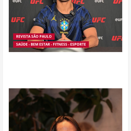
REVISTA SÃO PAULO
SAÚDE - BEM ESTAR - FITNESS - ESPORTE
Silêncio no Octógono: morte de Allan “Puro
Osso” interrompe trajetória de destaque no
MMA aos 34 anos