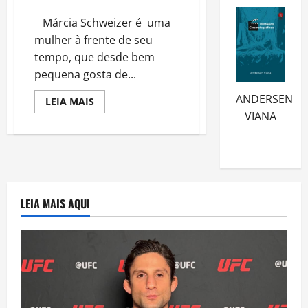
DA BELEZA” LANÇA NOVO LIVRO
Márcia Schweizer é uma
mulher à frente de seu
tempo, que desde bem
pequena gosta de...
ANDERSEN
Read
LEIA MAIS
more
VIANA
about
MÁRCIA
SCHWEIZER
”
A
POETA
DA
BELEZA”
LANÇA
LEIA MAIS AQUI
NOVO
LIVRO