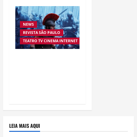
NEWS
REVISTA SÃO PAULO
TEATRO TV CINEMA INTERNET
“A Odisseia” se aproxima
da marca de US$ 1 bilhão
e disputa atenção com
estreia histórica de
“Homem-Aranha”
LEIA MAIS AQUI