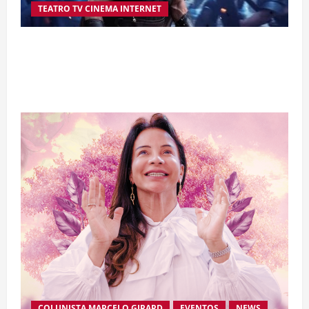
TEATRO TV CINEMA INTERNET
“A Odisseia” se aproxima da marca de US$ 1
bilhão e disputa atenção com estreia histórica
de “Homem-Aranha”
COLUNISTA MARCELO GIRARD
EVENTOS
NEWS