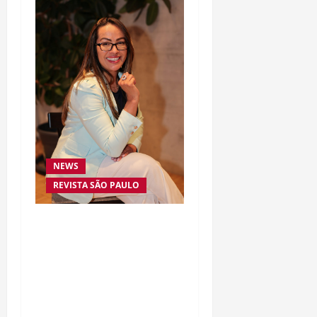
NEWS
REVISTA SÃO PAULO
Da excelência automotiva
à inovação digital: a
trajetória internacional
da empresária Adriene
Silva