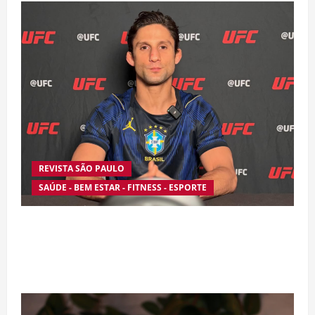
REVISTA SÃO PAULO
SAÚDE - BEM ESTAR - FITNESS - ESPORTE
Silêncio no Octógono: morte de Allan “Puro
Osso” interrompe trajetória de destaque no
MMA aos 34 anos