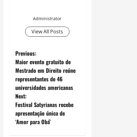
Administrator
View All Posts
P
Previous:
Maior evento gratuito de
o
Mestrado em Direito reúne
s
representantes de 46
universidades americanas
t
Next:
n
Festival Satyrianas recebe
apresentação única de
a
‘Amor para Obá’
v