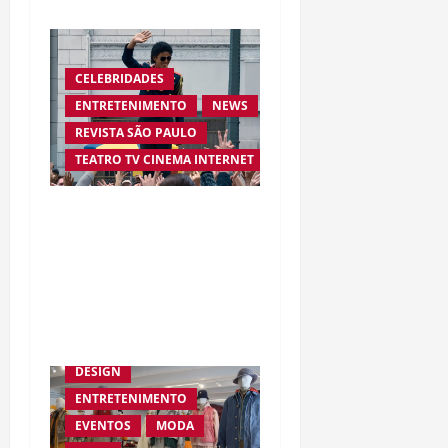
CELEBRIDADES
ENTRETENIMENTO
NEWS
REVISTA SÃO PAULO
TEATRO TV CINEMA INTERNET
“Michael” conquista
multidões e transforma
cinebiografia em
fenômeno mundial de
bilheteria
DESIGN
ENTRETENIMENTO
EVENTOS
MODA