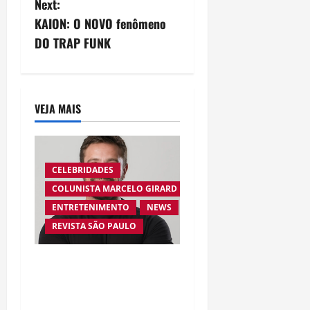
Next:
n
KAION: O NOVO fenômeno
DO TRAP FUNK
a
v
i
VEJA MAIS
g
a
CELEBRIDADES
COLUNISTA MARCELO GIRARD
t
ENTRETENIMENTO
NEWS
i
REVISTA SÃO PAULO
o
Rafael Cardoso Busca
n
Recomeço em Nova Etapa
de Tratamento