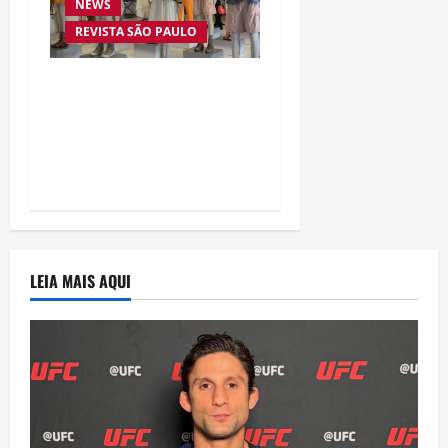
NEWS
REVISTA SÃO PAULO
Celina Mariani
acompanha lançamento
de grife de luxo na Milan
Design Week
LEIA MAIS AQUI