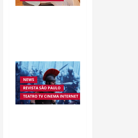
Da excelência automotiva
à inovação digital: a
trajetória internacional
da empresária Adriene
Silva
NEWS
REVISTA SÃO PAULO
TEATRO TV CINEMA INTERNET
“A Odisseia” se aproxima
da marca de US$ 1 bilhão
e disputa atenção com