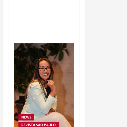
Silêncio no Octógono:
morte de Allan “Puro
Osso” interrompe
trajetória de destaque no
MMA aos 34 anos
NEWS
REVISTA SÃO PAULO