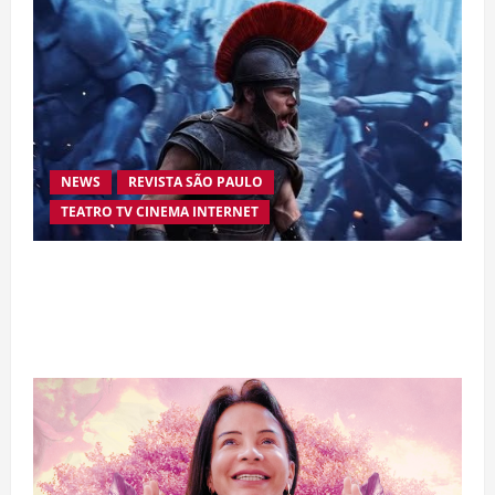
NEWS
REVISTA SÃO PAULO
TEATRO TV CINEMA INTERNET
“A Odisseia” se aproxima da marca de US$ 1
bilhão e disputa atenção com estreia histórica
de “Homem-Aranha”