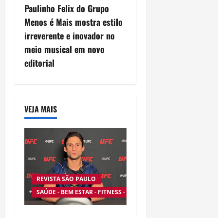
n
Paulinho Felix do Grupo
Menos é Mais mostra estilo
a
irreverente e inovador no
v
meio musical em novo
editorial
i
g
a
VEJA MAIS
t
i
o
REVISTA SÃO PAULO
n
SAÚDE - BEM ESTAR - FITNESS - ESPORTE