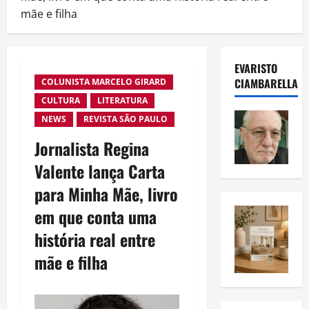
mãe e filha
EVARISTO
CIAMBARELLA
COLUNISTA MARCELO GIRARD
CULTURA
LITERATURA
NEWS
REVISTA SÃO PAULO
Jornalista Regina
Valente lança Carta
para Minha Mãe, livro
em que conta uma
história real entre
mãe e filha