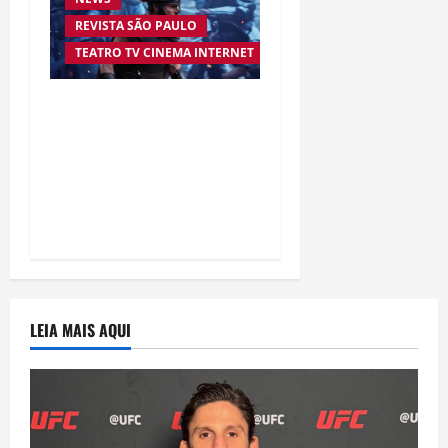
REVISTA SÃO PAULO
TEATRO TV CINEMA INTERNET
“A Odisseia” se aproxima
da marca de US$ 1 bilhão
e disputa atenção com
estreia histórica de
“Homem-Aranha”
LEIA MAIS AQUI