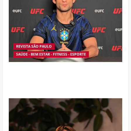
REVISTA SÃO PAULO
SAÚDE - BEM ESTAR - FITNESS - ESPORTE
Silêncio no Octógono: morte de Allan “Puro
Osso” interrompe trajetória de destaque no
MMA aos 34 anos