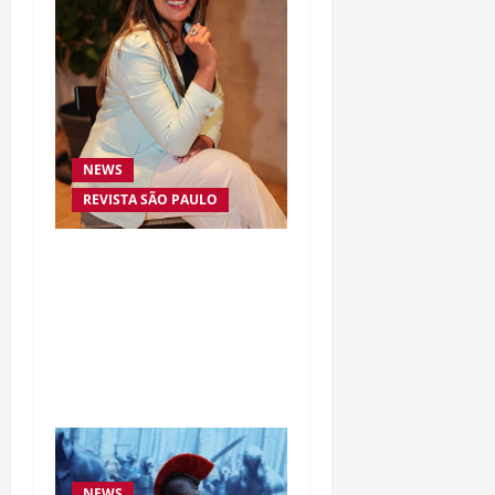
NEWS
REVISTA SÃO PAULO
Da excelência automotiva
à inovação digital: a
trajetória internacional
da empresária Adriene
Silva
NEWS