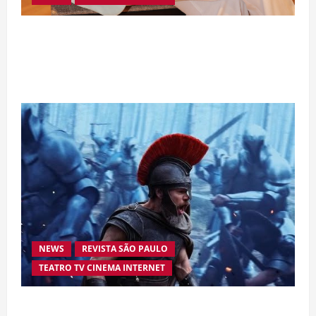
Da excelência automotiva à inovação digital: a
trajetória internacional da empresária Adriene
Silva
NEWS
REVISTA SÃO PAULO
TEATRO TV CINEMA INTERNET
“A Odisseia” se aproxima da marca de US$ 1