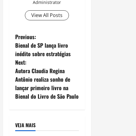
Administrator
View All Posts
P
Previous:
Bienal de SP lança livro
o
inédito sobre estratégias
s
Next:
Autora Claudia Regina
t
Antônio realiza sonho de
n
lançar primeiro livro na
Bienal do Livro de São Paulo
a
v
i
VEJA MAIS