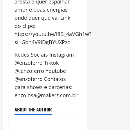
artista e quer espalhar
amor e boas energias
onde quer que vá. Link
do clipe:
https://youtu.be/l8B_4aVGh1w?
si=Gbn4V9IDgBYUXPzc
Redes Sociais Instagram
@enzoferro Tiktok
@.enzoferro Youtube
@enzoferro Contatos
para shows e parcerias:
enzo.hsa@makerz.com.br
ABOUT THE AUTHOR