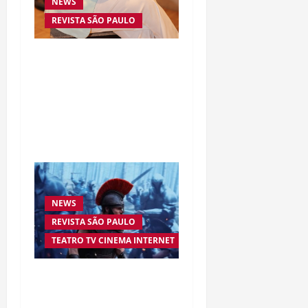
NEWS
REVISTA SÃO PAULO
Da excelência automotiva
à inovação digital: a
trajetória internacional
da empresária Adriene
Silva
NEWS
REVISTA SÃO PAULO
TEATRO TV CINEMA INTERNET
“A Odisseia” se aproxima
da marca de US$ 1 bilhão