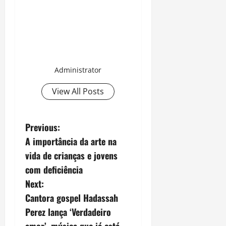
Administrator
View All Posts
P
Previous:
A importância da arte na
o
vida de crianças e jovens
s
com deficiência
Next:
t
Cantora gospel Hadassah
n
Perez lança ‘Verdadeiro
amor’, música que já está