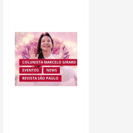
e disputa atenção com
estreia histórica de
“Homem-Aranha”
COLUNISTA MARCELO GIRARD
EVENTOS
NEWS
REVISTA SÃO PAULO
Brasileira radicada na
Suíça lança movimento
internacional voltado ao
fortalecimento da
identidade feminina