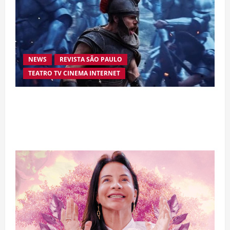
NEWS
REVISTA SÃO PAULO
TEATRO TV CINEMA INTERNET
“A Odisseia” se aproxima da marca de US$ 1
bilhão e disputa atenção com estreia histórica
de “Homem-Aranha”