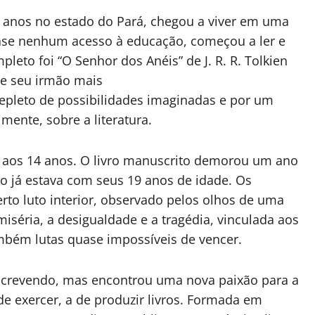
 anos no estado do Pará, chegou a viver em uma
se nenhum acesso à educação, começou a ler e
pleto foi “O Senhor dos Anéis” de J. R. R. Tolkien
de seu irmão mais
repleto de possibilidades imaginadas e por um
lmente, sobre a literatura.
is, aos 14 anos. O livro manuscrito demorou um ano
do já estava com seus 19 anos de idade. Os
to luto interior, observado pelos olhos de uma
iséria, a desigualdade e a tragédia, vinculada aos
ambém lutas quase impossíveis de vencer.
escrevendo, mas encontrou uma nova paixão para a
 de exercer, a de produzir livros. Formada em