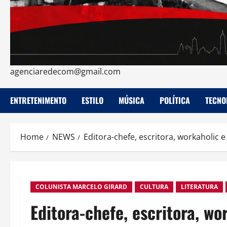
agenciaredecom@gmail.com
ENTRETENIMENTO
ESTILO
MÚSICA
POLÍTICA
TECNO
Home
NEWS
Editora-chefe, escritora, workaholic
COLUNISTA MARCELO GIRARD
CULTURA
LITERATURA
Editora-chefe, escritora, w