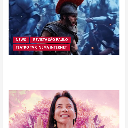
NEWS
REVISTA SÃO PAULO
TEATRO TV CINEMA INTERNET
“A Odisseia” se aproxima da marca de US$ 1
bilhão e disputa atenção com estreia histórica
de “Homem-Aranha”