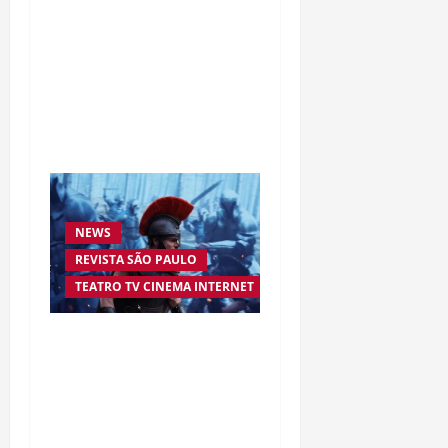
Da excelência automotiva
à inovação digital: a
trajetória internacional
da empresária Adriene
Silva
NEWS
REVISTA SÃO PAULO
TEATRO TV CINEMA INTERNET
“A Odisseia” se aproxima
da marca de US$ 1 bilhão
e disputa atenção com
estreia histórica de