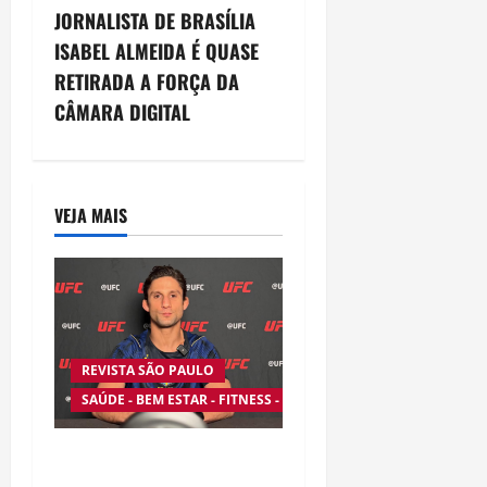
n
JORNALISTA DE BRASÍLIA
ISABEL ALMEIDA É QUASE
a
RETIRADA A FORÇA DA
v
CÂMARA DIGITAL
i
g
VEJA MAIS
a
t
i
REVISTA SÃO PAULO
o
SAÚDE - BEM ESTAR - FITNESS - ESPORTE
n
Silêncio no Octógono: