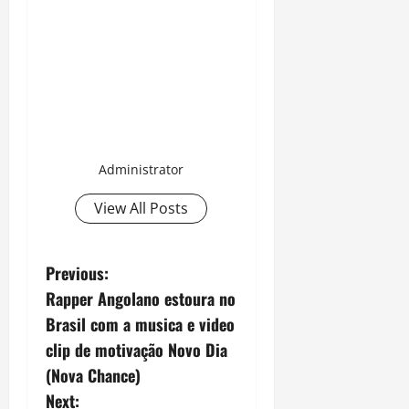
Administrator
View All Posts
P
Previous:
Rapper Angolano estoura no
o
Brasil com a musica e video
s
clip de motivação Novo Dia
(Nova Chance)
t
Next: