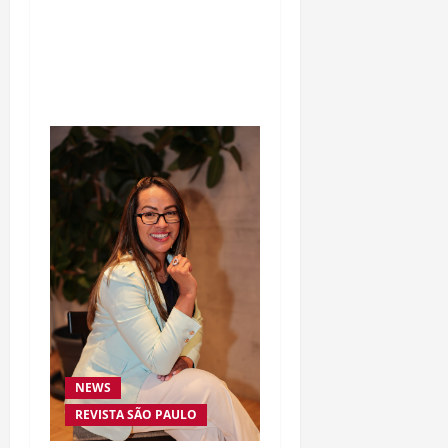
morte de Allan “Puro
Osso” interrompe
trajetória de destaque no
MMA aos 34 anos
NEWS
REVISTA SÃO PAULO