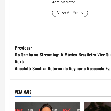
Administrator
View All Posts
P
Previous:
Do Samba ao Streaming: A Música Brasileira Vive Su
o
Next:
s
Ancelotti Sinaliza Retorno de Neymar e Reacende Esp
t
n
VEJA MAIS
a