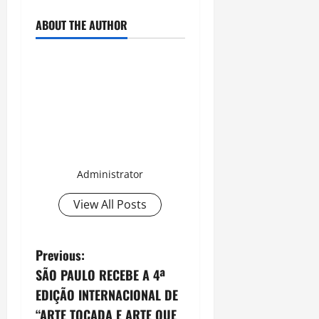
ABOUT THE AUTHOR
Administrator
View All Posts
P
Previous:
SÃO PAULO RECEBE A 4ª
o
EDIÇÃO INTERNACIONAL DE
s
“ARTE TOCADA E ARTE QUE