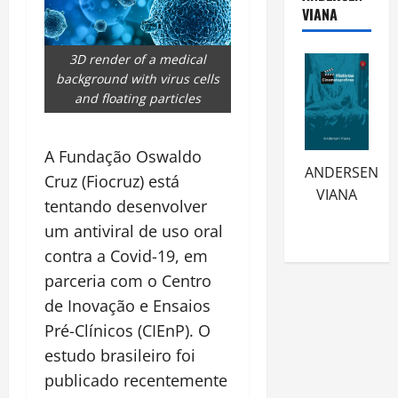
VIANA
3D render of a medical
background with virus cells
and floating particles
A Fundação Oswaldo
ANDERSEN
Cruz (Fiocruz) está
VIANA
tentando desenvolver
um antiviral de uso oral
contra a Covid-19, em
parceria com o Centro
de Inovação e Ensaios
Pré-Clínicos (CIEnP). O
estudo brasileiro foi
publicado recentemente