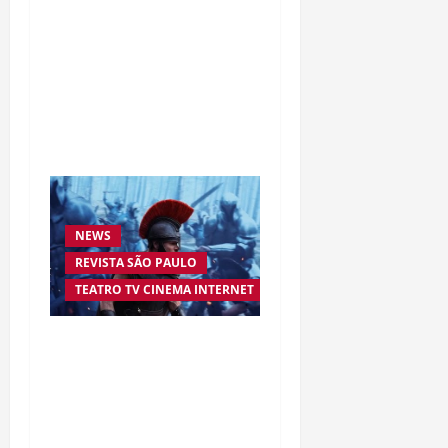
Da excelência automotiva
à inovação digital: a
trajetória internacional
da empresária Adriene
Silva
NEWS
REVISTA SÃO PAULO
TEATRO TV CINEMA INTERNET
“A Odisseia” se aproxima
da marca de US$ 1 bilhão
e disputa atenção com
estreia histórica de