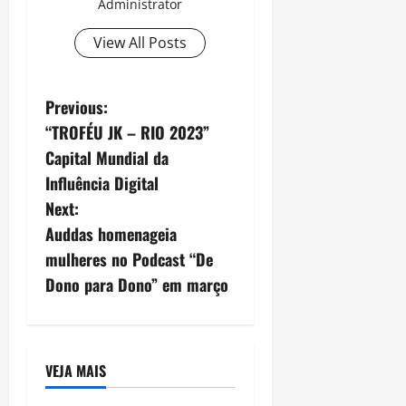
Administrator
View All Posts
P
Previous:
“TROFÉU JK – RIO 2023”
o
Capital Mundial da
s
Influência Digital
Next:
t
Auddas homenageia
n
mulheres no Podcast “De
Dono para Dono” em março
a
v
i
VEJA MAIS