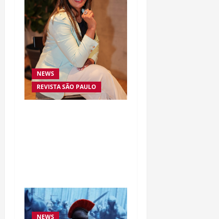
NEWS
REVISTA SÃO PAULO
Da excelência automotiva
à inovação digital: a
trajetória internacional
da empresária Adriene
Silva
NEWS