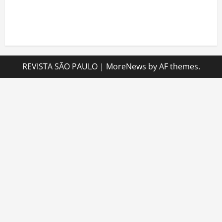
internacional voltado ao fortalecimento da
identidade feminina
REVISTA SÃO PAULO
|
MoreNews
by AF themes.