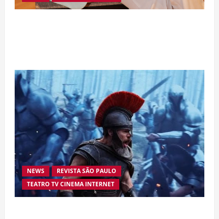
Da excelência automotiva à inovação digital: a
trajetória internacional da empresária Adriene
Silva
NEWS
REVISTA SÃO PAULO
TEATRO TV CINEMA INTERNET
“A Odisseia” se aproxima da marca de US$ 1