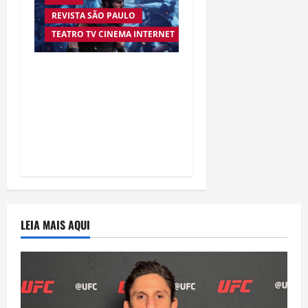
REVISTA SÃO PAULO
TEATRO TV CINEMA INTERNET
“A Odisseia” se aproxima
da marca de US$ 1 bilhão
e disputa atenção com
estreia histórica de
“Homem-Aranha”
LEIA MAIS AQUI