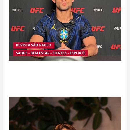
REVISTA SÃO PAULO
SAÚDE - BEM ESTAR - FITNESS - ESPORTE
Silêncio no Octógono: morte de Allan “Puro
Osso” interrompe trajetória de destaque no
MMA aos 34 anos