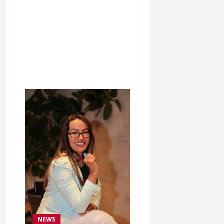
Silêncio no Octógono:
morte de Allan “Puro
Osso” interrompe
trajetória de destaque no
MMA aos 34 anos
NEWS