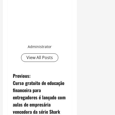
Administrator
View All Posts
P
Previous:
Curso gratuito de educação
o
financeira para
s
entregadores é lançado com
aulas de empresária
t
vencedora da série Shark