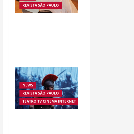
REVISTA SÃO PAULO
Da excelência automotiva
à inovação digital: a
trajetória internacional
da empresária Adriene
Silva
NEWS
REVISTA SÃO PAULO
TEATRO TV CINEMA INTERNET
“A Odisseia” se aproxima
da marca de US$ 1 bilhão