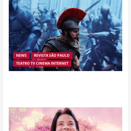
NEWS
REVISTA SÃO PAULO
TEATRO TV CINEMA INTERNET
“A Odisseia” se aproxima da marca de US$ 1
bilhão e disputa atenção com estreia histórica
de “Homem-Aranha”