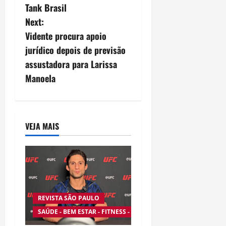
n
Tank Brasil
Next:
a
Vidente procura apoio
v
jurídico depois de previsão
assustadora para Larissa
i
Manoela
g
a
VEJA MAIS
t
i
o
n
REVISTA SÃO PAULO
SAÚDE - BEM ESTAR - FITNESS - ESPORTE