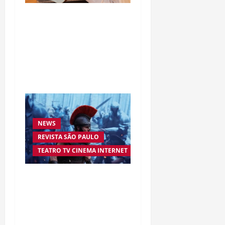
Da excelência automotiva
à inovação digital: a
trajetória internacional
da empresária Adriene
Silva
NEWS
REVISTA SÃO PAULO
TEATRO TV CINEMA INTERNET
“A Odisseia” se aproxima
da marca de US$ 1 bilhão
e disputa atenção com
estreia histórica de