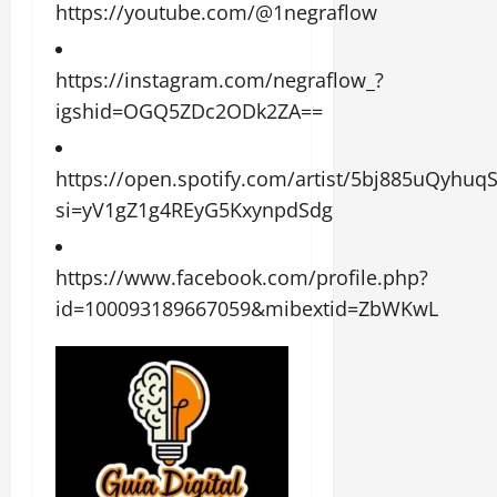
https://youtube.com/@1negraflow
https://instagram.com/negraflow_?
igshid=OGQ5ZDc2ODk2ZA==
https://open.spotify.com/artist/5bj885uQyhu
si=yV1gZ1g4REyG5KxynpdSdg
https://www.facebook.com/profile.php?
id=100093189667059&mibextid=ZbWKwL