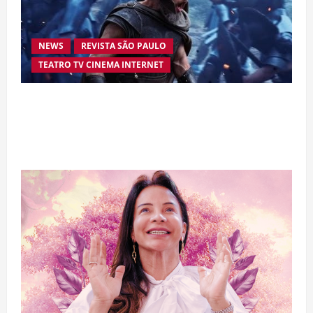
NEWS
REVISTA SÃO PAULO
TEATRO TV CINEMA INTERNET
“A Odisseia” se aproxima da marca de US$ 1
bilhão e disputa atenção com estreia histórica
de “Homem-Aranha”