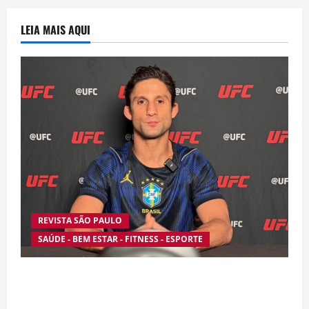
LEIA MAIS AQUI
REVISTA SÃO PAULO
SAÚDE - BEM ESTAR - FITNESS - ESPORTE
Silêncio no Octógono: morte de Allan “Puro
Osso” interrompe trajetória de destaque no