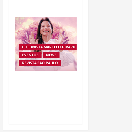
“Homem-Aranha”
COLUNISTA MARCELO GIRARD
EVENTOS
NEWS
REVISTA SÃO PAULO
Brasileira radicada na
Suíça lança movimento
internacional voltado ao
fortalecimento da
identidade feminina