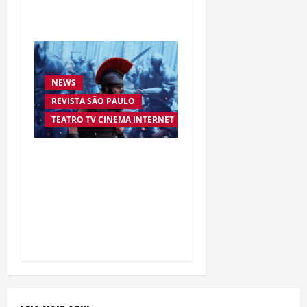
Silva
NEWS
REVISTA SÃO PAULO
TEATRO TV CINEMA INTERNET
“A Odisseia” se aproxima
da marca de US$ 1 bilhão
e disputa atenção com
estreia histórica de
“Homem-Aranha”