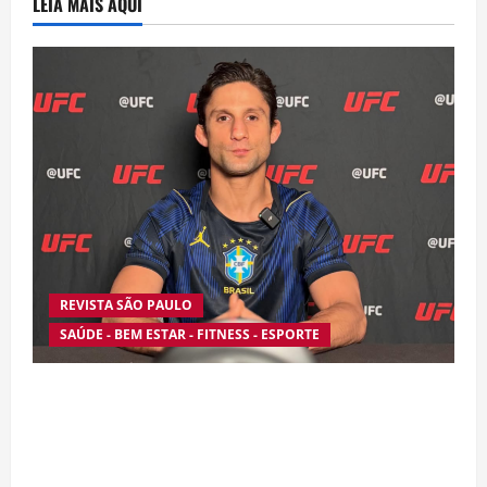
LEIA MAIS AQUI
REVISTA SÃO PAULO
SAÚDE - BEM ESTAR - FITNESS - ESPORTE
Silêncio no Octógono: morte de Allan “Puro
Osso” interrompe trajetória de destaque no
MMA aos 34 anos