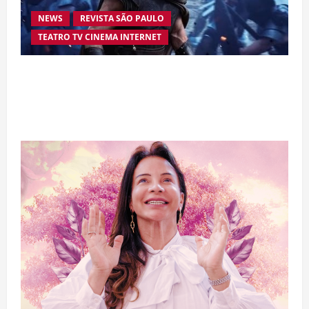
NEWS
REVISTA SÃO PAULO
TEATRO TV CINEMA INTERNET
“A Odisseia” se aproxima da marca de US$ 1
bilhão e disputa atenção com estreia histórica
de “Homem-Aranha”