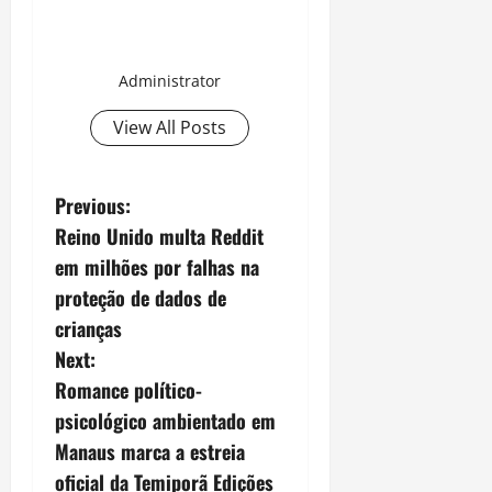
Administrator
View All Posts
P
Previous:
Reino Unido multa Reddit
o
em milhões por falhas na
s
proteção de dados de
crianças
t
Next:
n
Romance político-
psicológico ambientado em
a
Manaus marca a estreia
v
oficial da Temiporã Edições