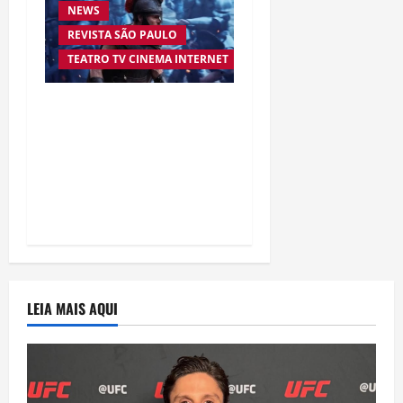
NEWS
REVISTA SÃO PAULO
TEATRO TV CINEMA INTERNET
“A Odisseia” se aproxima
da marca de US$ 1 bilhão
e disputa atenção com
estreia histórica de
“Homem-Aranha”
LEIA MAIS AQUI