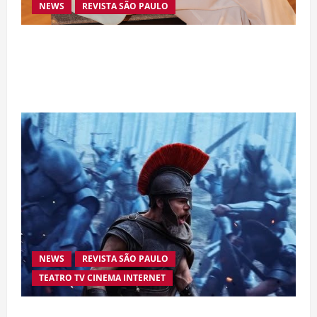
NEWS
REVISTA SÃO PAULO
Da excelência automotiva à inovação digital: a
trajetória internacional da empresária Adriene
Silva
NEWS
REVISTA SÃO PAULO
TEATRO TV CINEMA INTERNET
“A Odisseia” se aproxima da marca de US$ 1