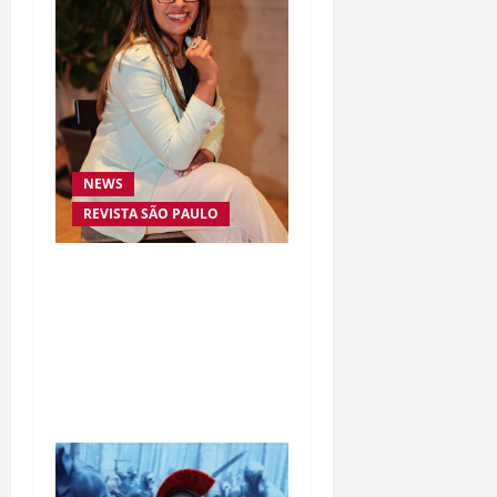
NEWS
REVISTA SÃO PAULO
Da excelência automotiva
à inovação digital: a
trajetória internacional
da empresária Adriene
Silva