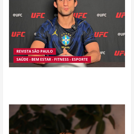
REVISTA SÃO PAULO
SAÚDE - BEM ESTAR - FITNESS - ESPORTE
Silêncio no Octógono: morte de Allan “Puro
Osso” interrompe trajetória de destaque no
MMA aos 34 anos