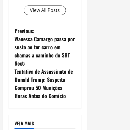
View All Posts
P
Previous:
Wanessa Camargo passa por
o
susto ao ter carro em
s
chamas a caminho do SBT
Next:
t
Tentativa de Assassinato de
n
Donald Trump: Suspeito
Comprou 50 Munições
a
Horas Antes do Comício
v
i
VEJA MAIS
g