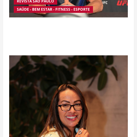
REVISTA SÃO PAULO
SAÚDE - BEM ESTAR - FITNESS - ESPORTE
Silêncio no Octógono: morte de Allan “Puro
Osso” interrompe trajetória de destaque no
MMA aos 34 anos