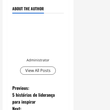
ABOUT THE AUTHOR
Administrator
View All Posts
P
Previous:
5 histórias de liderança
o
para inspirar
s
Next: