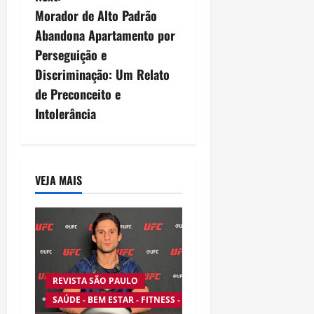
Morador de Alto Padrão
t
Abandona Apartamento por
n
Perseguição e
Discriminação: Um Relato
a
de Preconceito e
v
Intolerância
i
g
VEJA MAIS
a
t
i
REVISTA SÃO PAULO
o
SAÚDE - BEM ESTAR - FITNESS - ESPORTE