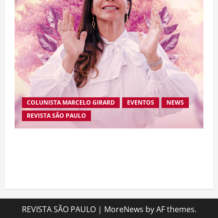
COLUNISTA MARCELO GIRARD
EVENTOS
NEWS
REVISTA SÃO PAULO
Brasileira radicada na Suíça lança movimento
internacional voltado ao fortalecimento da
identidade feminina
REVISTA SÃO PAULO
|
MoreNews
by AF themes.