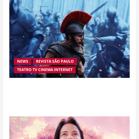
NEWS
REVISTA SÃO PAULO
TEATRO TV CINEMA INTERNET
“A Odisseia” se aproxima da marca de US$ 1
bilhão e disputa atenção com estreia histórica
de “Homem-Aranha”