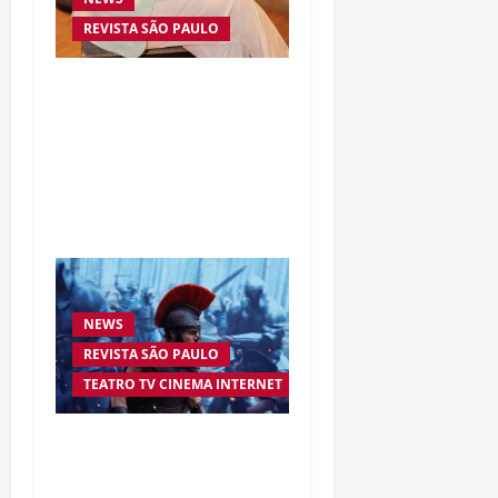
REVISTA SÃO PAULO
Da excelência automotiva
à inovação digital: a
trajetória internacional
da empresária Adriene
Silva
NEWS
REVISTA SÃO PAULO
TEATRO TV CINEMA INTERNET
“A Odisseia” se aproxima
da marca de US$ 1 bilhão