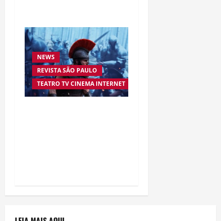
Silva
NEWS
REVISTA SÃO PAULO
TEATRO TV CINEMA INTERNET
“A Odisseia” se aproxima
da marca de US$ 1 bilhão
e disputa atenção com
estreia histórica de
“Homem-Aranha”
LEIA MAIS AQUI