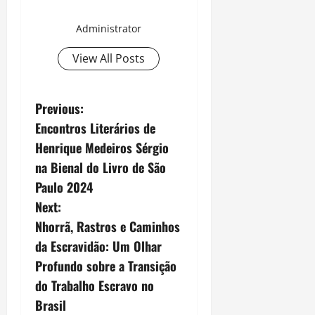
Administrator
View All Posts
P
Previous:
Encontros Literários de
o
Henrique Medeiros Sérgio
s
na Bienal do Livro de São
Paulo 2024
t
Next:
n
Nhorrã, Rastros e Caminhos
da Escravidão: Um Olhar
a
Profundo sobre a Transição
v
do Trabalho Escravo no
Brasil