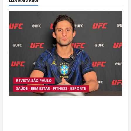
REVISTA SÃO PAULO
SAÚDE - BEM ESTAR - FITNESS - ESPORTE
Silêncio no Octógono: morte de Allan “Puro
Osso” interrompe trajetória de destaque no
MMA aos 34 anos