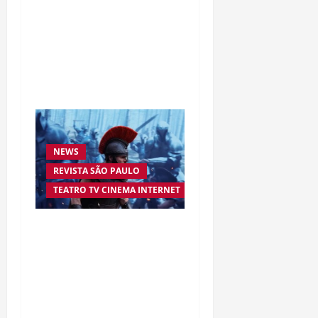
Da excelência automotiva
à inovação digital: a
trajetória internacional
da empresária Adriene
Silva
NEWS
REVISTA SÃO PAULO
TEATRO TV CINEMA INTERNET
“A Odisseia” se aproxima
da marca de US$ 1 bilhão
e disputa atenção com
estreia histórica de
“Homem-Aranha”