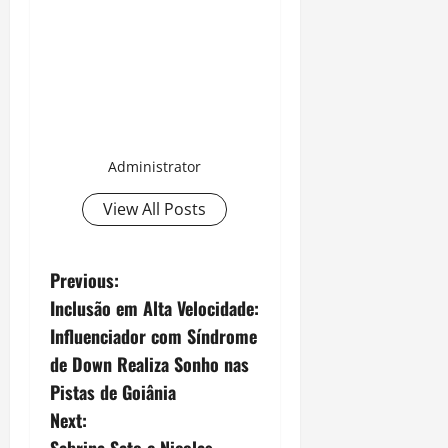
Administrator
View All Posts
P
Previous:
Inclusão em Alta Velocidade:
o
Influenciador com Síndrome
s
de Down Realiza Sonho nas
Pistas de Goiânia
t
Next: