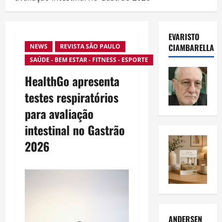
EVARISTO
CIAMBARELLA
NEWS
REVISTA SÃO PAULO
SAÚDE - BEM ESTAR - FITNESS - ESPORTE
HealthGo apresenta
testes respiratórios
para avaliação
intestinal no Gastrão
2026
ANDERSEN