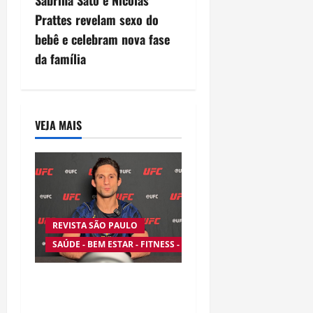
n
Sabrina Sato e Nicolas
Prattes revelam sexo do
a
bebê e celebram nova fase
v
da família
i
g
VEJA MAIS
a
t
i
REVISTA SÃO PAULO
o
SAÚDE - BEM ESTAR - FITNESS - ESPORTE
n
Silêncio no Octógono:
morte de Allan “Puro