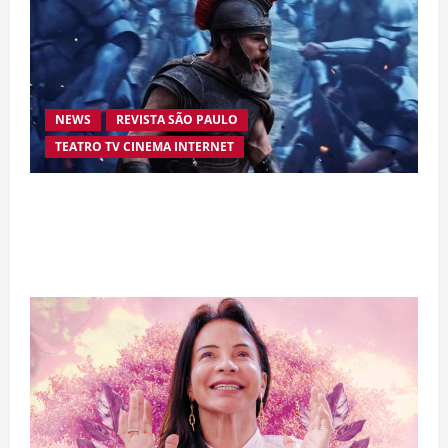
NEWS
REVISTA SÃO PAULO
TEATRO TV CINEMA INTERNET
“A Odisseia” se aproxima da marca de US$ 1
bilhão e disputa atenção com estreia histórica
de “Homem-Aranha”