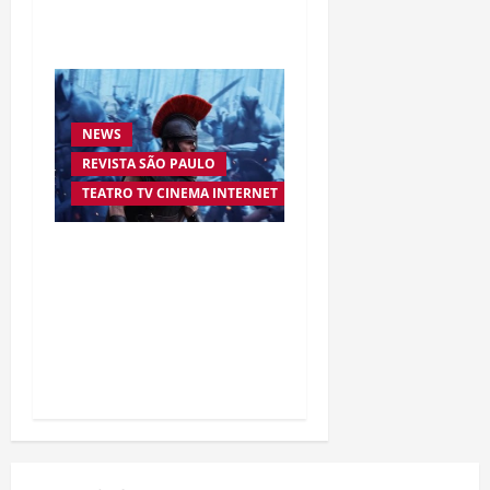
Silva
NEWS
REVISTA SÃO PAULO
TEATRO TV CINEMA INTERNET
“A Odisseia” se aproxima
da marca de US$ 1 bilhão
e disputa atenção com
estreia histórica de
“Homem-Aranha”