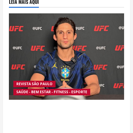
LEIA MAIS AQUI
REVISTA SÃO PAULO
SAÚDE - BEM ESTAR - FITNESS - ESPORTE
Silêncio no Octógono: morte de Allan “Puro
Osso” interrompe trajetória de destaque no
MMA aos 34 anos