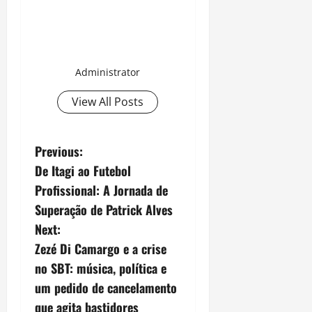
Administrator
View All Posts
P
Previous:
De Itagi ao Futebol
o
Profissional: A Jornada de
s
Superação de Patrick Alves
Next:
t
Zezé Di Camargo e a crise
n
no SBT: música, política e
um pedido de cancelamento
a
que agita bastidores