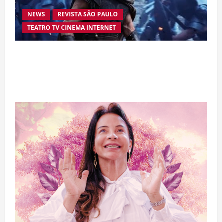
NEWS
REVISTA SÃO PAULO
TEATRO TV CINEMA INTERNET
“A Odisseia” se aproxima da marca de US$ 1
bilhão e disputa atenção com estreia histórica
de “Homem-Aranha”