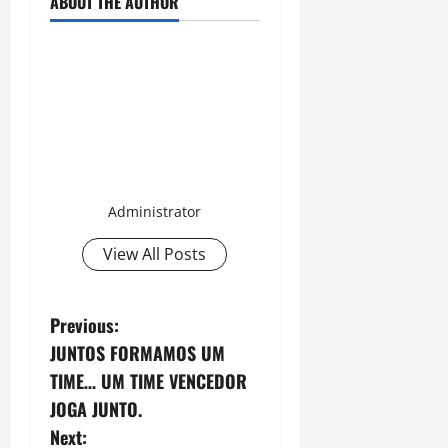
ABOUT THE AUTHOR
Administrator
View All Posts
P
Previous:
JUNTOS FORMAMOS UM
o
TIME… UM TIME VENCEDOR
s
JOGA JUNTO.
Next: