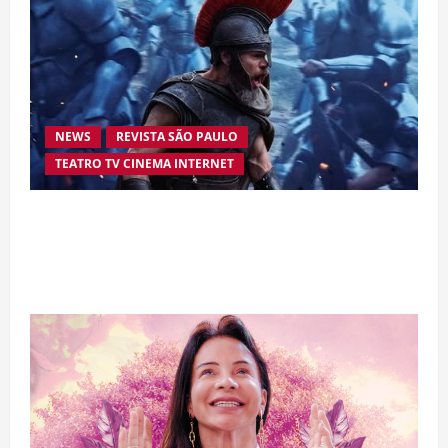
NEWS
REVISTA SÃO PAULO
TEATRO TV CINEMA INTERNET
“A Odisseia” se aproxima da marca de US$ 1
bilhão e disputa atenção com estreia histórica
de “Homem-Aranha”