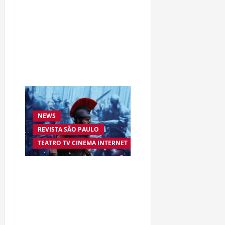
Da excelência automotiva
à inovação digital: a
trajetória internacional
da empresária Adriene
Silva
NEWS
REVISTA SÃO PAULO
TEATRO TV CINEMA INTERNET
“A Odisseia” se aproxima
da marca de US$ 1 bilhão
e disputa atenção com
estreia histórica de