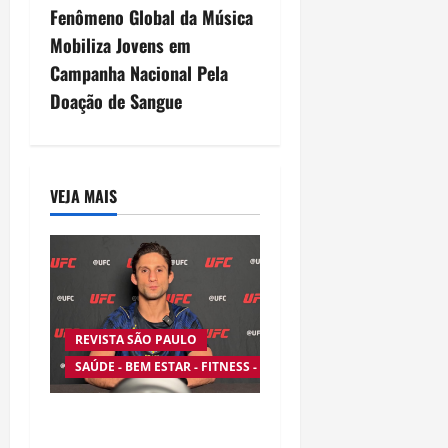
t
Fenômeno Global da Música
n
Mobiliza Jovens em
Campanha Nacional Pela
a
Doação de Sangue
v
i
VEJA MAIS
g
a
t
i
REVISTA SÃO PAULO
SAÚDE - BEM ESTAR - FITNESS - ESPORTE
o
n
Silêncio no Octógono: