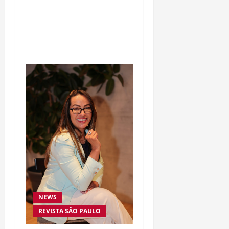
morte de Allan “Puro
Osso” interrompe
trajetória de destaque no
MMA aos 34 anos
NEWS
REVISTA SÃO PAULO