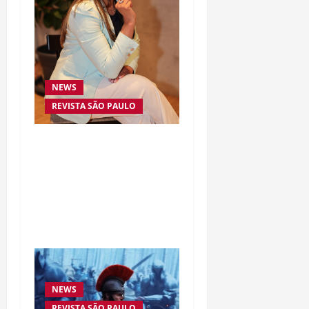
NEWS
REVISTA SÃO PAULO
Da excelência automotiva
à inovação digital: a
trajetória internacional
da empresária Adriene
Silva
NEWS
REVISTA SÃO PAULO