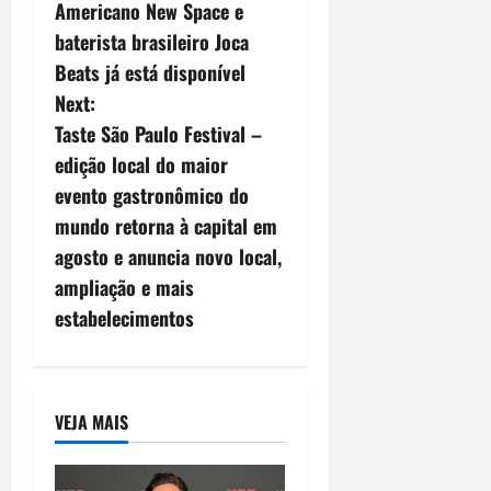
o
Americano New Space e
s
baterista brasileiro Joca
Beats já está disponível
t
Next:
n
Taste São Paulo Festival –
edição local do maior
a
evento gastronômico do
v
mundo retorna à capital em
agosto e anuncia novo local,
i
ampliação e mais
g
estabelecimentos
a
t
VEJA MAIS
i