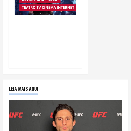
TEATRO TV CINEMA INTERNET
“A Odisseia” se aproxima
da marca de US$ 1 bilhão
e disputa atenção com
estreia histórica de
“Homem-Aranha”
LEIA MAIS AQUI