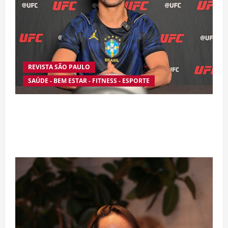
REVISTA SÃO PAULO
SAÚDE - BEM ESTAR - FITNESS - ESPORTE
Silêncio no Octógono: morte de Allan “Puro
Osso” interrompe trajetória de destaque no
MMA aos 34 anos