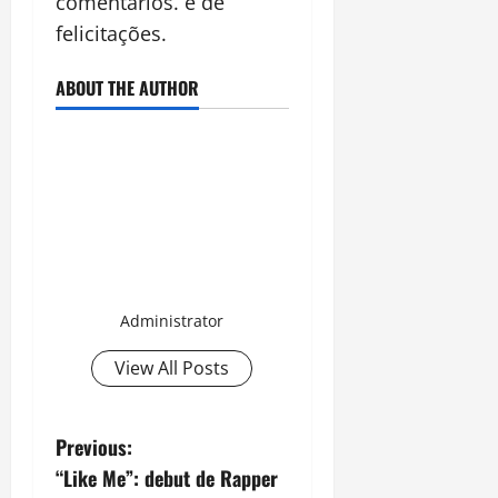
comentários. e de
felicitações.
ABOUT THE AUTHOR
Administrator
View All Posts
P
Previous:
“Like Me”: debut de Rapper