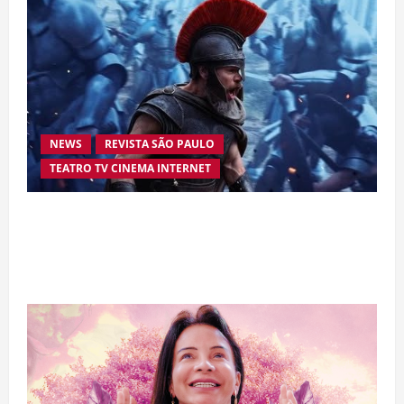
NEWS
REVISTA SÃO PAULO
TEATRO TV CINEMA INTERNET
“A Odisseia” se aproxima da marca de US$ 1
bilhão e disputa atenção com estreia histórica
de “Homem-Aranha”