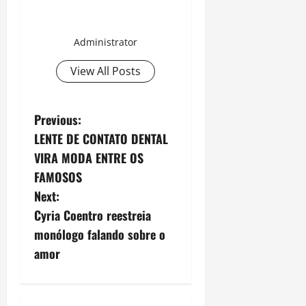
Administrator
View All Posts
P
Previous:
LENTE DE CONTATO DENTAL
o
VIRA MODA ENTRE OS
s
FAMOSOS
Next:
t
Cyria Coentro reestreia
n
monólogo falando sobre o
amor
a
v