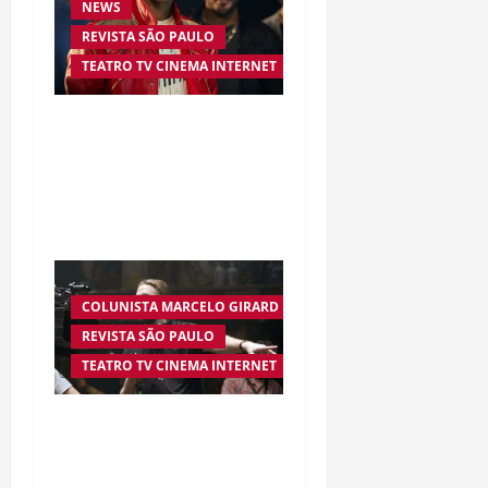
NEWS
REVISTA SÃO PAULO
TEATRO TV CINEMA INTERNET
“Michael” faz história e
transforma trajetória do
Rei do Pop em fenômeno
mundial nos cinemas
COLUNISTA MARCELO GIRARD
REVISTA SÃO PAULO
TEATRO TV CINEMA INTERNET
Diretor de “47 Ronins” é
condenado por fraude
milionária envolvendo