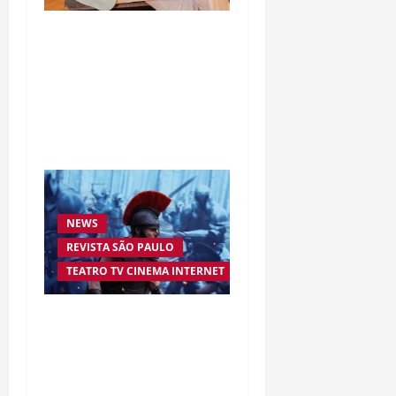
Da excelência automotiva
à inovação digital: a
trajetória internacional
da empresária Adriene
Silva
NEWS
REVISTA SÃO PAULO
TEATRO TV CINEMA INTERNET
“A Odisseia” se aproxima
da marca de US$ 1 bilhão
e disputa atenção com
estreia histórica de