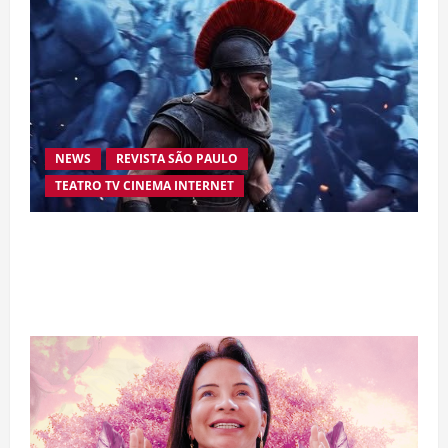
NEWS
REVISTA SÃO PAULO
TEATRO TV CINEMA INTERNET
“A Odisseia” se aproxima da marca de US$ 1
bilhão e disputa atenção com estreia histórica
de “Homem-Aranha”