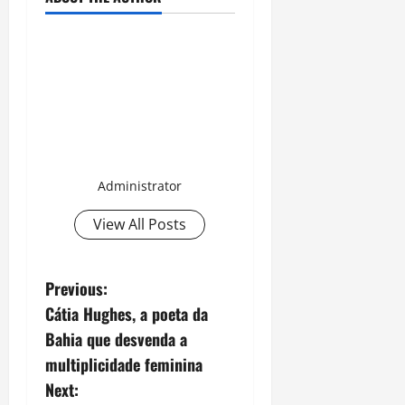
Administrator
View All Posts
P
Previous:
Cátia Hughes, a poeta da
o
Bahia que desvenda a
s
multiplicidade feminina
Next: