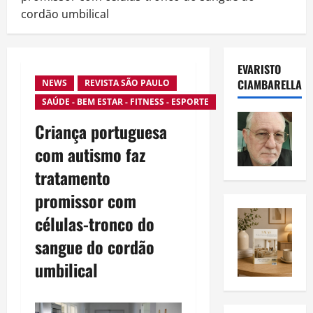
cordão umbilical
EVARISTO
CIAMBARELLA
NEWS
REVISTA SÃO PAULO
SAÚDE - BEM ESTAR - FITNESS - ESPORTE
Criança portuguesa
com autismo faz
tratamento
promissor com
células-tronco do
sangue do cordão
umbilical