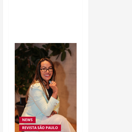
morte de Allan “Puro
Osso” interrompe
trajetória de destaque no
MMA aos 34 anos
NEWS
REVISTA SÃO PAULO