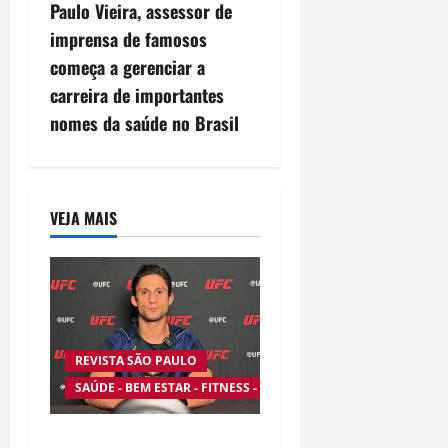
t
Paulo Vieira, assessor de
n
imprensa de famosos
começa a gerenciar a
a
carreira de importantes
v
nomes da saúde no Brasil
i
g
VEJA MAIS
a
t
i
REVISTA SÃO PAULO
o
SAÚDE - BEM ESTAR - FITNESS - ESPORTE
n
Silêncio no Octógono: