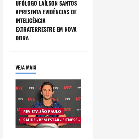
UFÓLOGO LAÍLSON SANTOS
t
APRESENTA EVIDÊNCIAS DE
n
INTELIGÊNCIA
EXTRATERRESTRE EM NOVA
a
OBRA
v
i
VEJA MAIS
g
a
t
i
REVISTA SÃO PAULO
SAÚDE - BEM ESTAR - FITNESS - ESPORTE
o
Silêncio no Octógono: