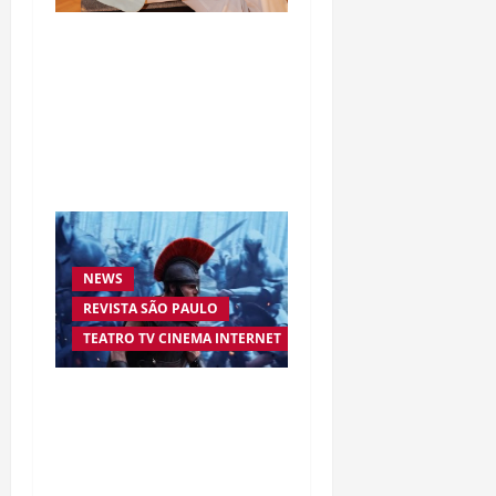
Da excelência automotiva
à inovação digital: a
trajetória internacional
da empresária Adriene
Silva
NEWS
REVISTA SÃO PAULO
TEATRO TV CINEMA INTERNET
“A Odisseia” se aproxima
da marca de US$ 1 bilhão
e disputa atenção com
estreia histórica de