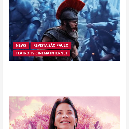
NEWS
REVISTA SÃO PAULO
TEATRO TV CINEMA INTERNET
“A Odisseia” se aproxima da marca de US$ 1
bilhão e disputa atenção com estreia histórica
de “Homem-Aranha”