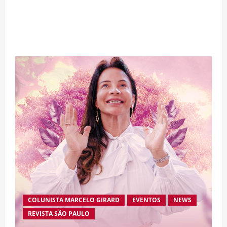
“A Odisseia” se aproxima da marca de US$ 1
bilhão e disputa atenção com estreia histórica
de “Homem-Aranha”
COLUNISTA MARCELO GIRARD
EVENTOS
NEWS
REVISTA SÃO PAULO