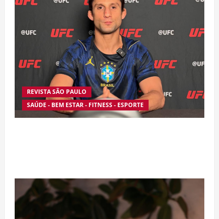
REVISTA SÃO PAULO
SAÚDE - BEM ESTAR - FITNESS - ESPORTE
Silêncio no Octógono: morte de Allan “Puro
Osso” interrompe trajetória de destaque no
MMA aos 34 anos