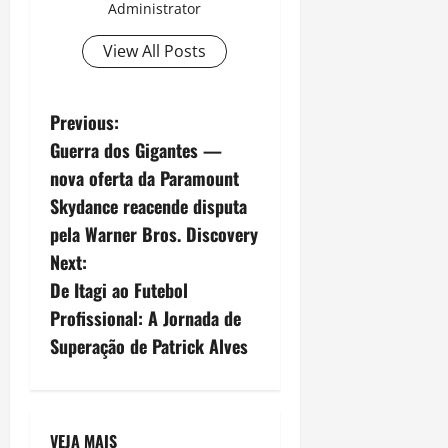
Administrator
View All Posts
P
Previous:
Guerra dos Gigantes —
o
nova oferta da Paramount
s
Skydance reacende disputa
pela Warner Bros. Discovery
t
Next:
n
De Itagi ao Futebol
Profissional: A Jornada de
a
Superação de Patrick Alves
v
i
VEJA MAIS