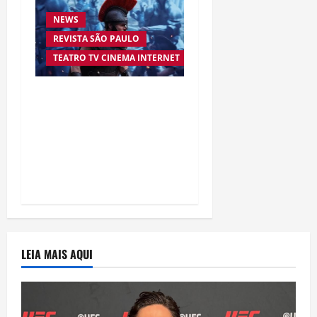
NEWS
REVISTA SÃO PAULO
TEATRO TV CINEMA INTERNET
“A Odisseia” se aproxima
da marca de US$ 1 bilhão
e disputa atenção com
estreia histórica de
“Homem-Aranha”
LEIA MAIS AQUI