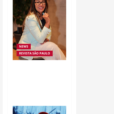
NEWS
REVISTA SÃO PAULO
Da excelência automotiva
à inovação digital: a
trajetória internacional
da empresária Adriene
Silva