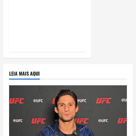
“A Odisseia” se aproxima
da marca de US$ 1 bilhão
e disputa atenção com
estreia histórica de
“Homem-Aranha”
LEIA MAIS AQUI