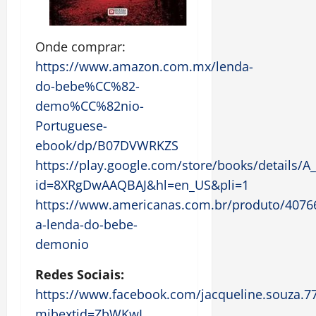
Onde comprar:
https://www.amazon.com.mx/lenda-
do-bebe%CC%82-
demo%CC%82nio-
Portuguese-
ebook/dp/B07DVWRKZS
https://play.google.com/store/books/detai
id=8XRgDwAAQBAJ&hl=en_US&pli=1
https://www.americanas.com.br/produto/40766
a-lenda-do-bebe-
demonio
Redes Sociais:
https://www.facebook.com/jacqueline.souza.7
mibextid=ZbWKwL