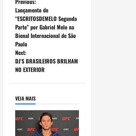
P
Previous:
Lançamento de
o
“ESCRITOSDEMELO Segunda
s
Parte” por Gabriel Melo na
Bienal Internacional de São
t
Paulo
n
Next:
DJ’S BRASILEIROS BRILHAM
a
NO EXTERIOR
v
i
VEJA MAIS
g
a
t