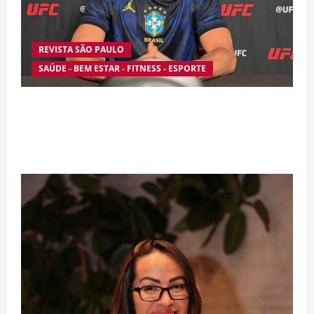
REVISTA SÃO PAULO
SAÚDE - BEM ESTAR - FITNESS - ESPORTE
Silêncio no Octógono: morte de Allan “Puro
Osso” interrompe trajetória de destaque no
MMA aos 34 anos