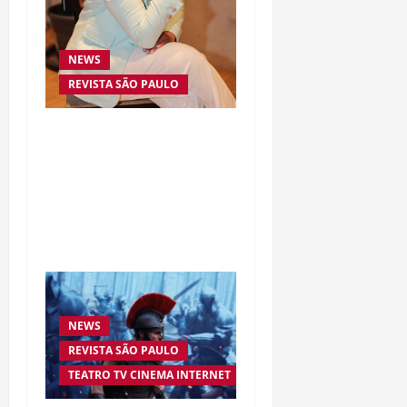
NEWS
REVISTA SÃO PAULO
Da excelência automotiva
à inovação digital: a
trajetória internacional
da empresária Adriene
Silva
NEWS
REVISTA SÃO PAULO
TEATRO TV CINEMA INTERNET