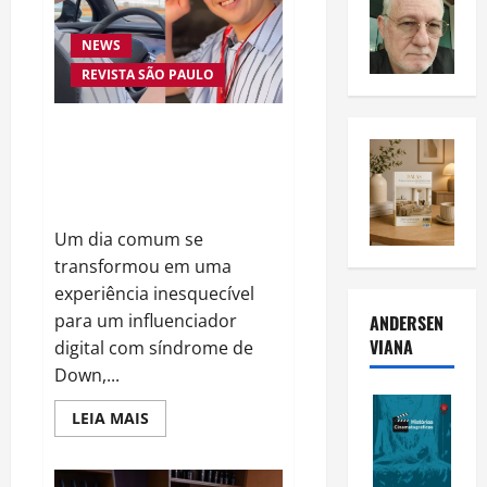
NEWS
REVISTA SÃO PAULO
Inclusão em Alta Velocidade:
Influenciador com Síndrome de
Down Realiza Sonho nas Pistas
de Goiânia
Um dia comum se
transformou em uma
experiência inesquecível
para um influenciador
ANDERSEN
VIANA
digital com síndrome de
Down,...
Read
LEIA MAIS
more
about
Inclusão
em