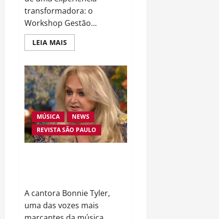
transformadora: o
Workshop Gestão...
Read
LEIA MAIS
more
about
Workshop
Gestão
Protagonista:
uma
experiência
para
quem
decidiu
MÚSICA
NEWS
liderar
a
REVISTA SÃO PAULO
própria
história
Voz Inconfundível dos Anos 80
Enfrenta Batalha Pela Vida Após
Grave Complicação de Saúde
A cantora Bonnie Tyler,
uma das vozes mais
marcantes da música