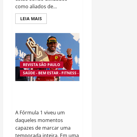
como aliados de...
Read
LEIA MAIS
more
about
Fenômeno
Global
da
Música
Mobiliza
Jovens
em
Campanha
REVISTA SÃO PAULO
Nacional
Pela
SAÚDE - BEM ESTAR - FITNESS - ESPORTE
Doação
de
Sangue
Ferrari Volta ao Topo com
Hamilton e Reacende a Chama
de uma Nova Era na Fórmula 1
A Fórmula 1 viveu um
daqueles momentos
capazes de marcar uma
temporada inteira. Em uma