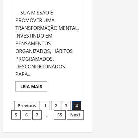
JUNTO.
SUA MISSÃO É
PROMOVER UMA
TRANSFORMAÇÃO MENTAL,
INVESTINDO EM
PENSAMENTOS
ORGANIZADOS, HÁBITOS
PROGRAMADOS,
DESCONDICIONADOS
PARA...
Read
LEIA MAIS
more
about
JUNTOS
Navegação
FORMAMOS
Previous
1
2
3
4
UM
TIME…
5
6
7
…
55
Next
por
UM
TIME
VENCEDOR
posts
JOGA
JUNTO.