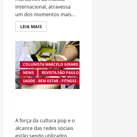
internacional, atravessa
um dos momentos mais...
Read
LEIA MAIS
more
about
Voz
Inconfundível
dos
Anos
80
Enfrenta
Batalha
COLUNISTA MARCELO GIRARD
Pela
NEWS
REVISTA SÃO PAULO
Vida
Após
SAÚDE - BEM ESTAR - FITNESS - ESPORTE
Grave
Complicação
de
Saúde
Fenômeno Global da Música
Mobiliza Jovens em Campanha
Nacional Pela Doação de Sangue
A força da cultura pop e o
alcance das redes sociais
estão sendo utilizados