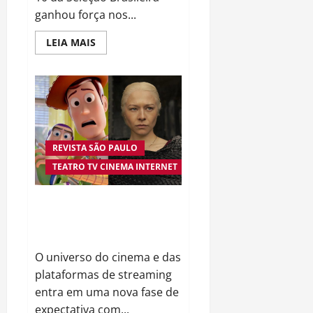
ganhou força nos...
Read
LEIA MAIS
more
about
Ancelotti
Sinaliza
Retorno
de
Neymar
e
Reacende
Esperança
REVISTA SÃO PAULO
da
Torcida
TEATRO TV CINEMA INTERNET
Brasileira
Cinema e Streaming Aquecem o
Público com Grandes Estreias e
Retornos Aguardados
O universo do cinema e das
plataformas de streaming
entra em uma nova fase de
expectativa com...