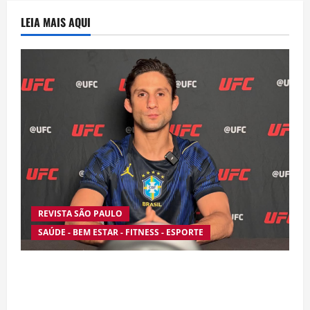
LEIA MAIS AQUI
REVISTA SÃO PAULO
SAÚDE - BEM ESTAR - FITNESS - ESPORTE
Silêncio no Octógono: morte de Allan “Puro
Osso” interrompe trajetória de destaque no
MMA aos 34 anos