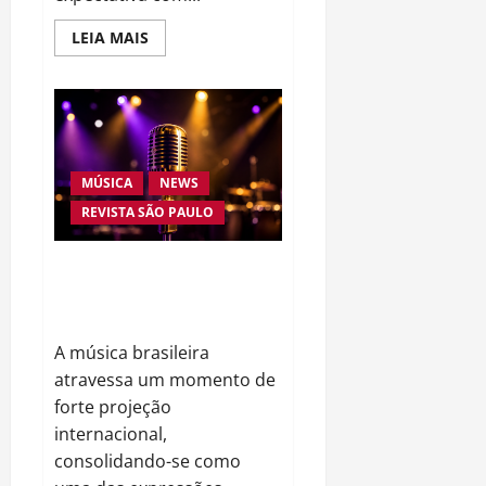
Read
LEIA MAIS
more
about
Cinema
e
Streaming
Aquecem
o
Público
com
MÚSICA
NEWS
Grandes
Estreias
REVISTA SÃO PAULO
e
Retornos
Aguardados
Do Samba ao Streaming: A
Música Brasileira Vive Sua Maior
Vitrine Global em Décadas
A música brasileira
atravessa um momento de
forte projeção
internacional,
consolidando-se como