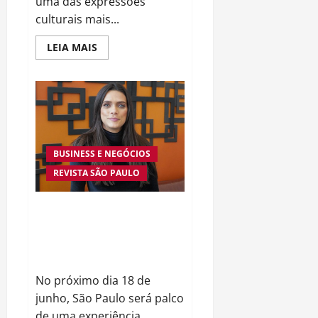
uma das expressões
culturais mais...
Read
LEIA MAIS
more
about
Do
Samba
ao
Streaming:
A
Música
Brasileira
Vive
BUSINESS E NEGÓCIOS
Sua
Maior
REVISTA SÃO PAULO
Vitrine
Global
em
Décadas
Workshop Gestão Protagonista:
uma experiência para quem
decidiu liderar a própria
história
No próximo dia 18 de
junho, São Paulo será palco
de uma experiência