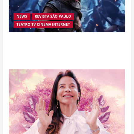
NEWS
REVISTA SÃO PAULO
TEATRO TV CINEMA INTERNET
“A Odisseia” se aproxima da marca de US$ 1
bilhão e disputa atenção com estreia histórica
de “Homem-Aranha”