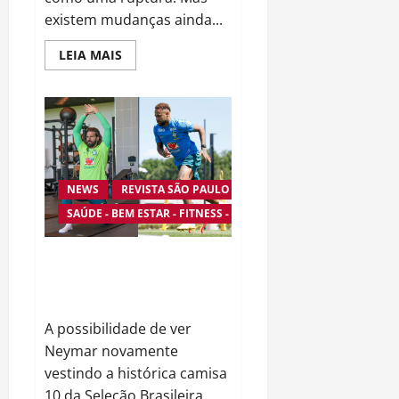
existem mudanças ainda...
Read
LEIA MAIS
more
about
Permitø
é
a
nova
geração
do
vinho
de
NEWS
REVISTA SÃO PAULO
uma
categoria
SAÚDE - BEM ESTAR - FITNESS - ESPORTE
global
Ancelotti Sinaliza Retorno de
Neymar e Reacende Esperança
da Torcida Brasileira
A possibilidade de ver
Neymar novamente
vestindo a histórica camisa
10 da Seleção Brasileira