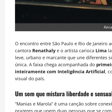
Rena
O encontro entre São Paulo e Rio de Janeiro 
cantora
Renathaly
e o artista carioca
Lima
la
leve, urbano e marcante que une diferentes 
única. A faixa chega acompanhada do
primei
inteiramente com Inteligência Artificial
, c
visual do país.
Um som que mistura liberdade e sensua
“Manias e Marola” é uma canção sobre conex
prazeres que unem duas pessoas que se com