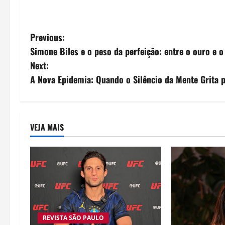
P
Previous:
Simone Biles e o peso da perfeição: entre o ouro e 
o
Next:
s
A Nova Epidemia: Quando o Silêncio da Mente Grita 
t
n
VEJA MAIS
a
v
i
g
REVISTA SÃO PAULO