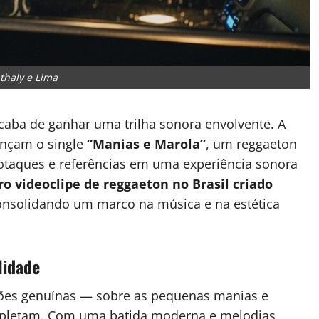
thaly e Lima
acaba de ganhar uma trilha sonora envolvente. A
nçam o single
“Manias e Marola”
, um reggaeton
sotaques e referências em uma experiência sonora
ro videoclipe de reggaeton no Brasil criado
onsolidando um marco na música e na estética
lidade
ões genuínas — sobre as pequenas manias e
pletam. Com uma batida moderna e melodias