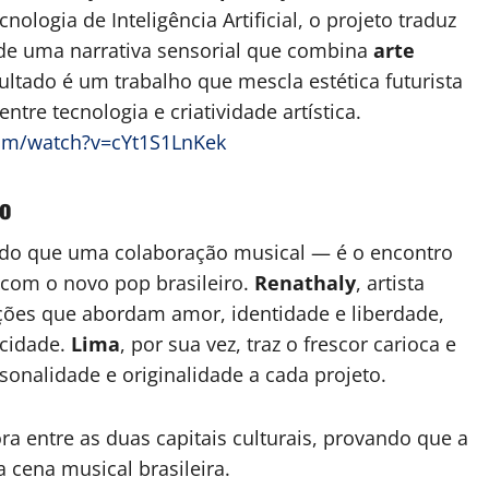
ologia de Inteligência Artificial, o projeto traduz
de uma narrativa sensorial que combina
arte
sultado é um trabalho que mescla estética futurista
re tecnologia e criatividade artística.
om/watch?v=cYt1S1LnKek
io
 do que uma colaboração musical — é o encontro
 com o novo pop brasileiro.
Renathaly
, artista
ções que abordam amor, identidade e liberdade,
icidade.
Lima
, por sua vez, traz o frescor carioca e
onalidade e originalidade a cada projeto.
a entre as duas capitais culturais, provando que a
 cena musical brasileira.