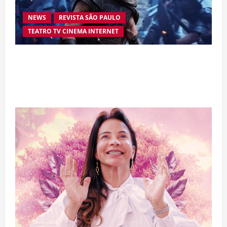
NEWS
REVISTA SÃO PAULO
TEATRO TV CINEMA INTERNET
“A Odisseia” se aproxima da marca de US$ 1
bilhão e disputa atenção com estreia histórica
de “Homem-Aranha”