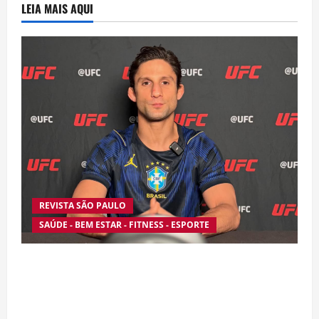
LEIA MAIS AQUI
REVISTA SÃO PAULO
SAÚDE - BEM ESTAR - FITNESS - ESPORTE
Silêncio no Octógono: morte de Allan “Puro
Osso” interrompe trajetória de destaque no
MMA aos 34 anos