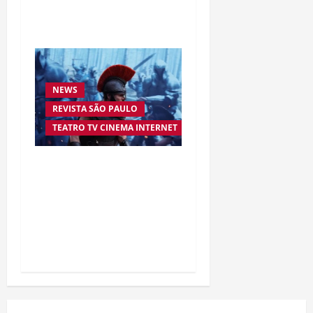
da empresária Adriene
Silva
NEWS
REVISTA SÃO PAULO
TEATRO TV CINEMA INTERNET
“A Odisseia” se aproxima
da marca de US$ 1 bilhão
e disputa atenção com
estreia histórica de
“Homem-Aranha”