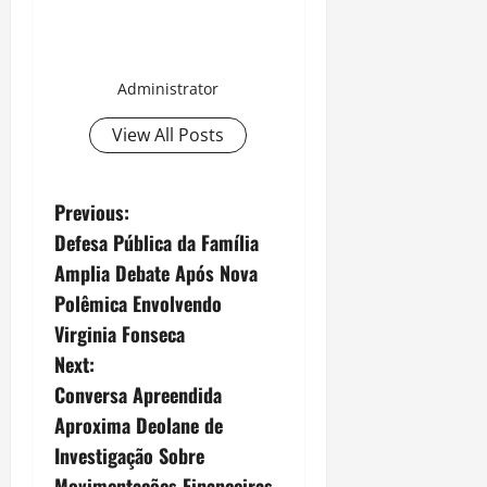
Administrator
View All Posts
P
Previous:
Defesa Pública da Família
o
Amplia Debate Após Nova
s
Polêmica Envolvendo
Virginia Fonseca
t
Next:
n
Conversa Apreendida
Aproxima Deolane de
a
Investigação Sobre
Movimentações Financeiras