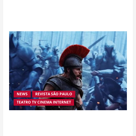
Da excelência automotiva à inovação digital: a
trajetória internacional da empresária Adriene
Silva
NEWS
REVISTA SÃO PAULO
TEATRO TV CINEMA INTERNET
“A Odisseia” se aproxima da marca de US$ 1
bilhão e disputa atenção com estreia histórica
de “Homem-Aranha”