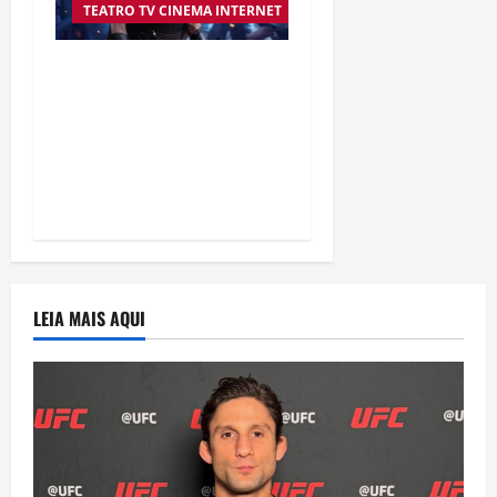
TEATRO TV CINEMA INTERNET
“A Odisseia” se aproxima
da marca de US$ 1 bilhão
e disputa atenção com
estreia histórica de
“Homem-Aranha”
LEIA MAIS AQUI