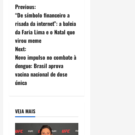
P
Previous:
“De símbolo financeiro a
o
risada da internet”: a baleia
s
da Faria Lima e o Natal que
virou meme
t
Next:
n
Novo impulso no combate à
dengue: Brasil aprova
a
vacina nacional de dose
v
única
i
g
VEJA MAIS
a
t