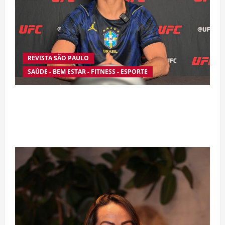
REVISTA SÃO PAULO
SAÚDE - BEM ESTAR - FITNESS - ESPORTE
Silêncio no Octógono: morte de Allan “Puro
Osso” interrompe trajetória de destaque no
MMA aos 34 anos