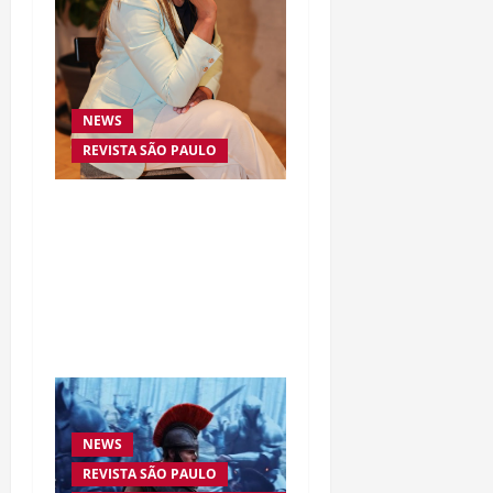
NEWS
REVISTA SÃO PAULO
Da excelência automotiva
à inovação digital: a
trajetória internacional
da empresária Adriene
Silva
NEWS
REVISTA SÃO PAULO